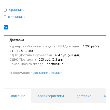
Сравнить
В закладки
Доставка
Курьер по Москве в пределах МКАД сегодня:
1 200 руб. (
от 1 до 5 часов )
СДЭК (Доставка курьером):
404 руб. (2-3 дня)
СДЭК (Постамат):
205 руб. (2-3 дня)
Самовывоз со склада:
бесплатно
Информация о
доставке
и
оплате
Описание
Характеристики
Доставка
Фил