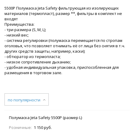
5500P Полумаска Jeta Safety фильтрующая из изолирующих
материалов (термопласт), размер **, фильтры в комплект не
входят
Преимущества:
- три размера (S, M, L);
- низкий вес;
- система регулировки (полумаска перемещается по стропам
оголовья, что позволяет отнимать её от лица без снятия в т.ч.
других средств защиты, например, каски);
- обтюратор из термопласта;
- низкое сопротивление дыханию;
- удобная индивидуальная упаковка, приспособленная для
размещения в торговом зале.
по популярности
Полумаска Jeta Safety 5500Р (размер L)
Розничные:
1 150 руб.