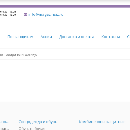
т: 9.00 - 18.00
info@magazinsiz.ru
т: 9.00 - 16.00
и
Поставщикам
Акции
Доставка и оплата
Контакты
С
Средства индивидуальной защиты
Спецодежда и обувь
Комбинезоны защитные
Защита дыхания - респираторы, противогазы, фильтры, дозиметры
Обувь рабочая