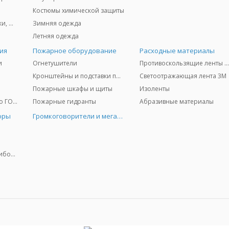
Костюмы химической защиты
Защита глаз и лица - очки, щитки
Зимняя одежда
Летняя одежда
ия
Пожарное оборудование
Расходные материалы
и
Огнетушители
Противоскользящие ленты 3
Кронштейны и подставки под огнетушители
Светоотражающая лента 3M
Пожарные шкафы и щиты
Изоленты
Медицинское имущество ГО и ЧС
Пожарные гидранты
Абразивные материалы
оры
Громкоговорители и мегафоны
Колориметрические приборы