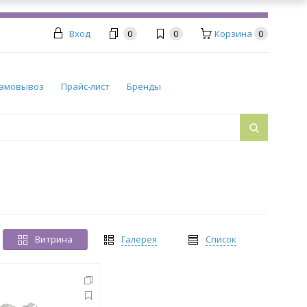
Вход
0
0
Корзина
0
амовывоз
Прайс-лист
Бренды
Витрина
Галерея
Список