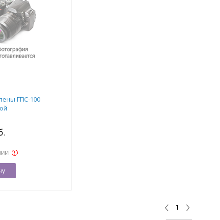
пены ГПС-100
ой
б.
чии
ну
1