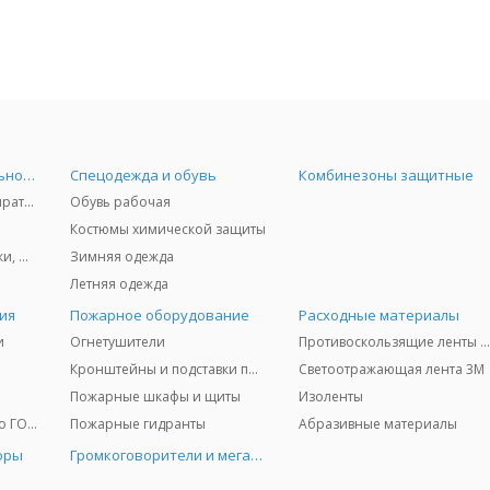
Средства индивидуальной защиты
Спецодежда и обувь
Комбинезоны защитные
Защита дыхания - респираторы, противогазы, фильтры, дозиметры
Обувь рабочая
Костюмы химической защиты
Защита глаз и лица - очки, щитки
Зимняя одежда
Летняя одежда
ия
Пожарное оборудование
Расходные материалы
и
Огнетушители
Противоскользящие ленты 3
Кронштейны и подставки под огнетушители
Светоотражающая лента 3M
Пожарные шкафы и щиты
Изоленты
Медицинское имущество ГО и ЧС
Пожарные гидранты
Абразивные материалы
оры
Громкоговорители и мегафоны