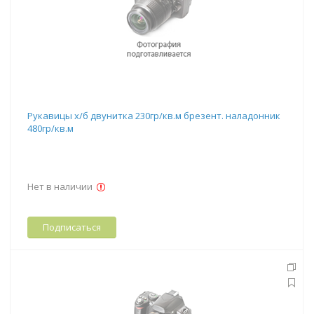
Рукавицы х/б двунитка 230гр/кв.м брезент. наладонник
480гр/кв.м
Нет в наличии
Подписаться