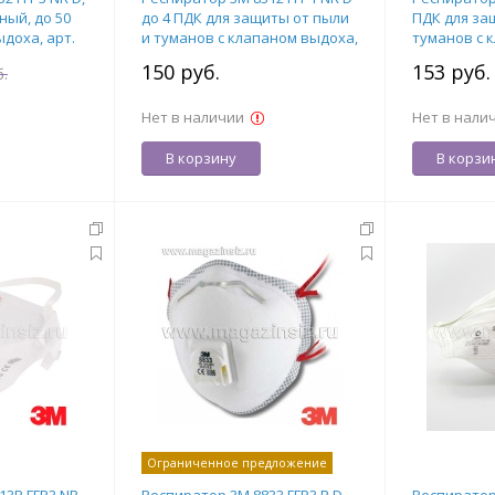
ый, до 50
до 4 ПДК для защиты от пыли
ПДК для за
доха, арт.
и туманов с клапаном выдоха,
туманов с 
арт. 7100010819
арт. 710001
150 руб.
153 руб
б.
Нет в наличии
Нет в нали
В корзину
В корзи
Ограниченное предложение