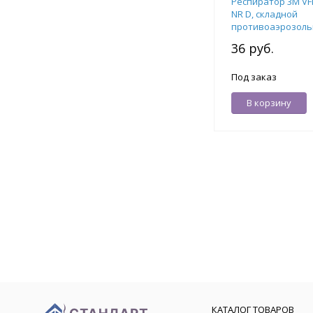
Респиратор 3М VFl
NR D, складной
противоаэрозольн
ПДК (без клапана)
36 руб.
Под заказ
В корзину
КАТАЛОГ ТОВАРОВ