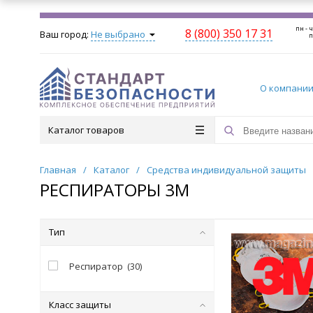
пн - ч
8 (800) 350 17 31
Ваш город:
Не выбрано
п
О компани
Каталог товаров
Главная
/
Каталог
/
Средства индивидуальной защиты
РЕСПИРАТОРЫ 3М
Тип
Респиратор
(
30
)
Класс защиты