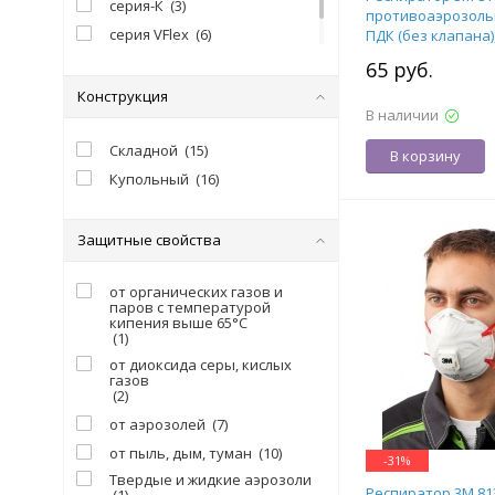
серия-К
(
3
)
противоаэрозольн
серия VFlex
(
6
)
ПДК (без клапана),
7000039804
серия 8710
(
1
)
65 руб.
Конструкция
В наличии
Складной
(
15
)
В корзину
Купольный
(
16
)
Защитные свойства
от органических газов и
паров с температурой
кипения выше 65°C
(
1
)
от диоксида серы, кислых
газов
(
2
)
от аэрозолей
(
7
)
от пыль, дым, туман
(
10
)
-
31
%
Твердые и жидкие аэрозоли
Респиратор 3М 813