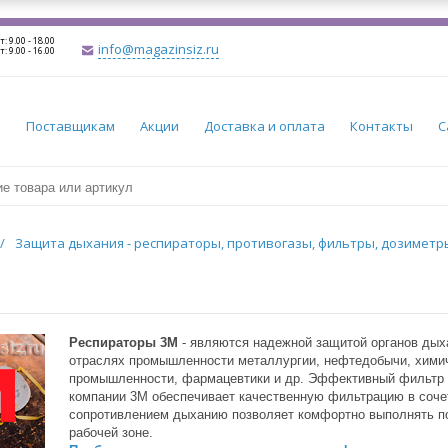
т: 9.00 - 18.00
info@magazinsiz.ru
т: 9.00 - 16.00
и
Поставщикам
Акции
Доставка и оплата
Контакты
С
/
Защита дыхания - респираторы, противогазы, фильтры, дозимет
Респираторы 3М
- являются надежной защитой органов дых
отраслях промышленности металлургии, нефтедобычи, хими
промышленности, фармацевтики и др. Эффективный фильтр 
компании 3М обеспечивает качественную фильтрацию в соче
сопротивлением дыханию позволяет комфортно выполнять п
рабочей зоне.