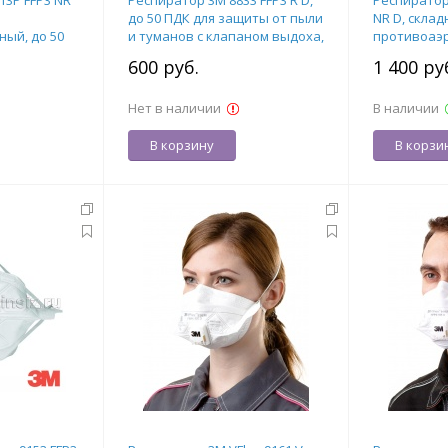
13P FFP3 NR
Респиратор 3М 8833 FFP3 R D,
Респиратор 
до 50 ПДК для защиты от пыли
NR D, склад
ый, до 50
и туманов с клапаном выдоха,
противоаэр
ыдоха), арт.
арт. 7100010813
ПДК (без к
600 руб.
1 400 ру
Нет в наличии
В наличии
В корзину
В корзи