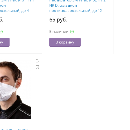
3М VFlex 9101 FFP1
Респиратор 3М VFlex 9152 FFP2
ной
NR D, складной
озольный, до 4
противоаэрозольный, до 12
лапана)
ПДК (без клапана)
б.
65 руб.
В наличии
ну
В корзину