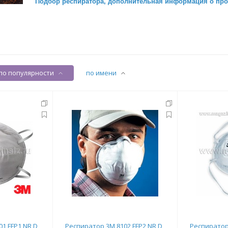
Подбор респиратора, дополнительная информация о пр
по популярности
по имени
1 FFP1 NR D,
Респиратор 3М 8102 FFP2 NR D
Респиратор 