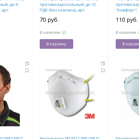
ый, до 4
противоаэрозольный, до 12
противоаэ
 арт.
ПДК (без клапана), арт.
"Комфорт", 
7000039805
выдоха), ар
70 руб.
110 руб
В наличии
В наличии
В корзину
В корзи
2 FFP3 NR D,
Респиратор 3М 8312 FFP1 NR D
Респиратор 