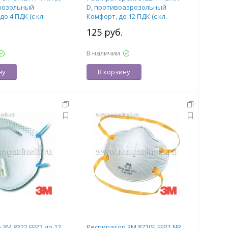
розольный
D, противоаэрозольный
до 4 ПДК (с кл.
Комфорт, до 12 ПДК (c кл.
т. 7100050787
выдоха), арт. 7100050788
.
125 руб.
В наличии
ну
В корзину
3М 8322 FFP2 до 12
Респиратор 3М 8710Е FFP1 NR