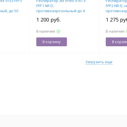
ex 9153 FFP3
Респиратор 3М VFlex 9161 V
Респиратор
FFP1 NR D,
FFP2 NR D, 
ый, до 50
противоаэрозольный до 4
противоаэр
ПДК, (с кл. выдоха), уп./15 шт.
выдоха), уп
1 200 руб.
1 275 ру
В наличии
В наличии
В корзину
В корзи
Загрузить еще