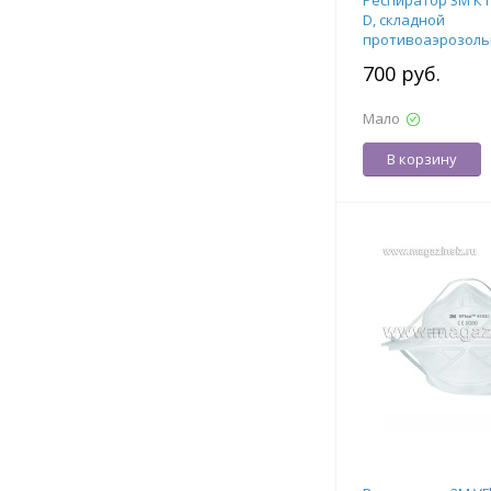
Респиратор 3М К1
D, складной
противоаэрозольн
ПДК (с клапаном в
700 руб.
7000039798
Мало
В корзину