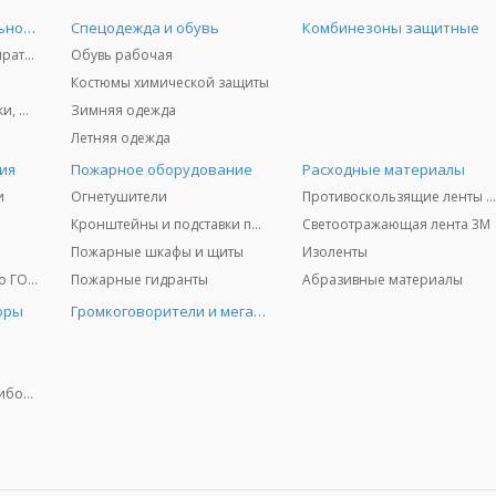
Средства индивидуальной защиты
Спецодежда и обувь
Комбинезоны защитные
Защита дыхания - респираторы, противогазы, фильтры, дозиметры
Обувь рабочая
Костюмы химической защиты
Защита глаз и лица - очки, щитки
Зимняя одежда
Летняя одежда
ия
Пожарное оборудование
Расходные материалы
и
Огнетушители
Противоскользящие ленты 3
Кронштейны и подставки под огнетушители
Светоотражающая лента 3M
Пожарные шкафы и щиты
Изоленты
Медицинское имущество ГО и ЧС
Пожарные гидранты
Абразивные материалы
оры
Громкоговорители и мегафоны
Колориметрические приборы