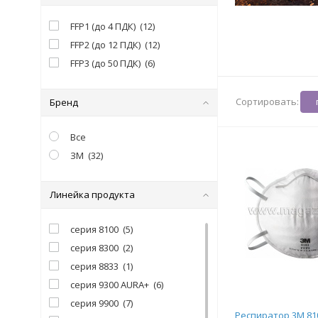
FFP1 (до 4 ПДК)
(
12
)
FFP2 (до 12 ПДК)
(
12
)
FFP3 (до 50 ПДК)
(
6
)
Сортировать:
Бренд
Все
ЗМ
(
32
)
Линейка продукта
серия 8100
(
5
)
серия 8300
(
2
)
серия 8833
(
1
)
серия 9300 AURA+
(
6
)
серия 9900
(
7
)
Респиратор 3М 810