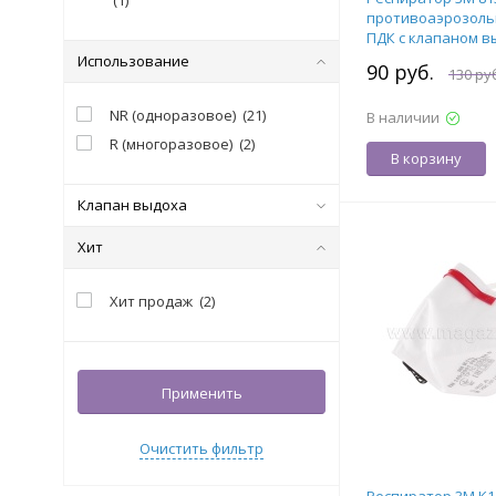
(
1
)
противоаэрозольн
ПДК с клапаном вы
7100020181
Использование
90 руб.
130 ру
NR (одноразовое)
(
21
)
В наличии
R (многоразовое)
(
2
)
В корзину
Клапан выдоха
Хит
Хит продаж
(
2
)
Применить
Очистить фильтр