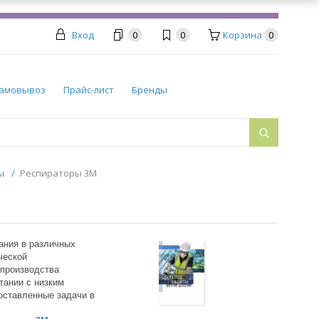
Вход
0
0
Корзина
0
амовывоз
Прайс-лист
Бренды
ры
/
Респираторы 3М
ания в различных
ческой
производства
тании с низким
оставленные задачи в