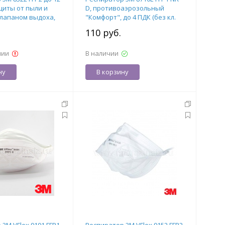
щиты от пыли и
D, противоаэрозольный
клапаном выдоха,
"Комфорт", до 4 ПДК (без кл.
0817
выдоха), арт. 7000034734
.
110 руб.
чии
В наличии
ну
В корзину