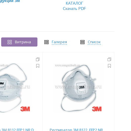
одукции 3М
КАТАЛОГ
Скачать PDF
Витрина
Галерея
Список
3М 8112 FFP1 NR D,
Респиратор 3М 8122. FFP2 NR