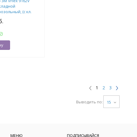
 3М VFlex 9162V
складной
озольный, (с кл.
./15 шт.
б.
ну
1
2
3
Выводить по:
15
МЕНЮ
ПОДПИСЫВАЙСЯ