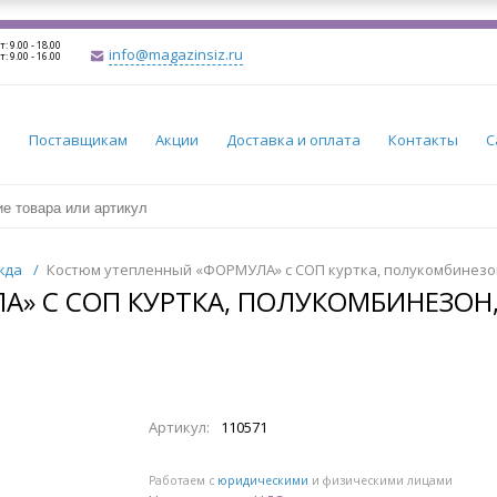
т: 9.00 - 18.00
info@magazinsiz.ru
т: 9.00 - 16.00
и
Поставщикам
Акции
Доставка и оплата
Контакты
С
жда
/
Костюм утепленный «ФОРМУЛА» с СОП куртка, полукомбинезон,
 С СОП КУРТКА, ПОЛУКОМБИНЕЗОН, 
Артикул:
110571
Работаем с
юридическими
и физическими лицами