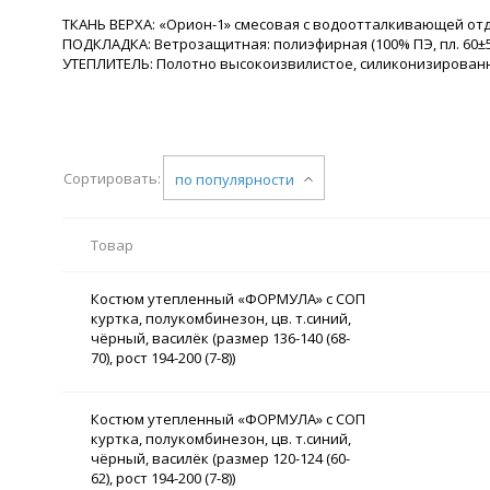
ТКАНЬ ВЕРХА: «Орион-1» смесовая с водоотталкивающей отделк
ПОДКЛАДКА: Ветрозащитная: полиэфирная (100% ПЭ, пл. 60±5 
УТЕПЛИТЕЛЬ: Полотно высокоизвилистое, силиконизированное 
Сортировать:
по популярности
Товар
Костюм утепленный «ФОРМУЛА» с СОП
куртка, полукомбинезон, цв. т.синий,
чёрный, василёк (размер 136-140 (68-
70), рост 194-200 (7-8))
Костюм утепленный «ФОРМУЛА» с СОП
куртка, полукомбинезон, цв. т.синий,
чёрный, василёк (размер 120-124 (60-
62), рост 194-200 (7-8))