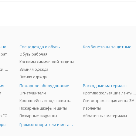
Средства индивидуальной защиты
Спецодежда и обувь
Комбинезоны защитные
Защита дыхания - респираторы, противогазы, фильтры, дозиметры
Обувь рабочая
Костюмы химической защиты
Защита глаз и лица - очки, щитки
Зимняя одежда
Летняя одежда
ия
Пожарное оборудование
Расходные материалы
и
Огнетушители
Противоскользящие ленты 3
Кронштейны и подставки под огнетушители
Светоотражающая лента 3M
Пожарные шкафы и щиты
Изоленты
Медицинское имущество ГО и ЧС
Пожарные гидранты
Абразивные материалы
оры
Громкоговорители и мегафоны