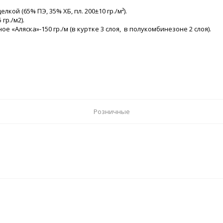
ой (65% ПЭ, 35% ХБ, пл. 200±10 гр./м²).
гр./м2).
«Аляска»-150 гр./м (в куртке 3 слоя, в полукомбинезоне 2 слоя).
Розничные