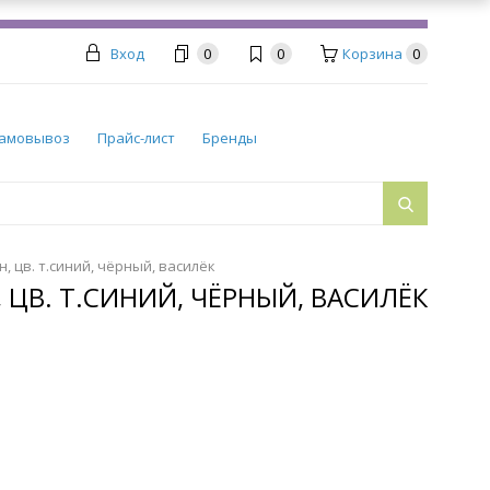
Вход
0
0
Корзина
0
амовывоз
Прайс-лист
Бренды
 цв. т.синий, чёрный, василёк
ЦВ. Т.СИНИЙ, ЧЁРНЫЙ, ВАСИЛЁК