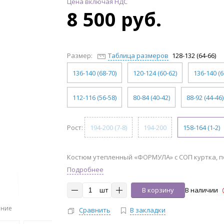
Цена включая НДС
8 500 руб.
Размер:
Таблица размеров
128-132 (64-66)
136-140 (68-70)
120-124 (60-62)
136-140 (6
112-116 (56-58)
80-84 (40-42)
88-92 (44-46)
Рост:
194-200 (7-8)
194-200
158-164 (1-2)
Костюм утепленный «ФОРМУЛА» с СОП куртка, по
Подробнее
шт
В корзину
В наличии
ение
Сравнить
В закладки