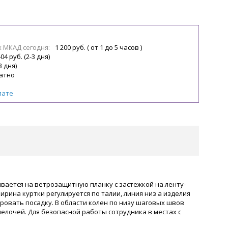
х МКАД сегодня:
1 200 руб. ( от 1 до 5 часов )
04 руб. (2-3 дня)
3 дня)
атно
лате
ывается на ветрозащитную планку с застежкой на ленту-
рина куртки регулируется по талии, линия низ а изделия
ровать посадку. В области колен по низу шаговых швов
лочей. Для безопасной работы сотрудника в местах с