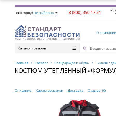
пн - ч
8 (800) 350 17 31
Ваш город:
Не выбрано
п
О компани
Каталог товаров
Главная
/
Каталог
/
Спецодежда и обувь
/
Зимняя оде
КОСТЮМ УТЕПЛЕННЫЙ «ФОРМУЛА»
Описание
Характеристики
Доставка
Отзывы (
0
)