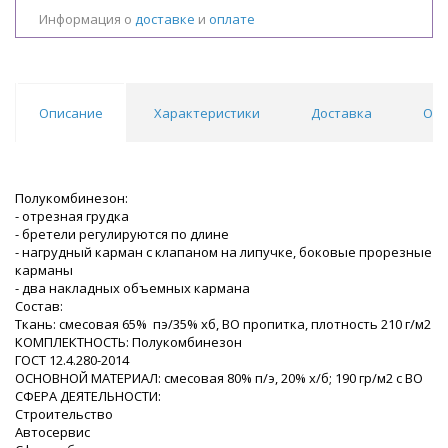
Информация о
доставке
и
оплате
Описание
Характеристики
Доставка
Отз
Полукомбинезон:
- отрезная грудка
- бретели регулируются по длине
- нагрудный карман с клапаном на липучке, боковые прорезные
карманы
- два накладных объемных кармана
Состав:
Ткань: смесовая 65% пэ/35% хб, ВО пропитка, плотность 210 г/м2
КОМПЛЕКТНОСТЬ: Полукомбинезон
ГОСТ 12.4.280-2014
ОСНОВНОЙ МАТЕРИАЛ: смесовая 80% п/э, 20% х/б; 190 гр/м2 с ВО
СФЕРА ДЕЯТЕЛЬНОСТИ:
Строительство
Автосервис