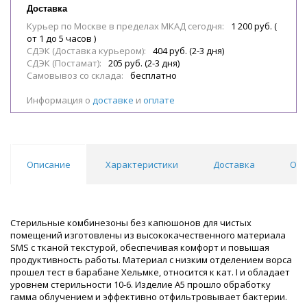
Доставка
Курьер по Москве в пределах МКАД сегодня:
1 200 руб. (
от 1 до 5 часов )
СДЭК (Доставка курьером):
404 руб. (2-3 дня)
СДЭК (Постамат):
205 руб. (2-3 дня)
Самовывоз со склада:
бесплатно
Информация о
доставке
и
оплате
Описание
Характеристики
Доставка
Отз
Стерильные комбинезоны без капюшонов для чистых
помещений изготовлены из высококачественного материала
SMS с тканой текстурой, обеспечивая комфорт и повышая
продуктивность работы. Материал с низким отделением ворса
прошел тест в барабане Хельмке, относится к кат. I и обладает
уровнем стерильности 10-6. Изделие A5 прошло обработку
гамма облучением и эффективно отфильтровывает бактерии.