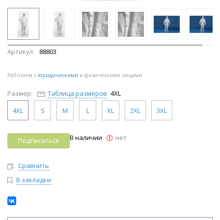
Артикул:
88803
Работаем с
юридическими
и физическими лицами
Размер:
Таблица размеров
4XL
4XL
S
M
L
XL
2XL
3XL
В наличии
нет
Подписаться
Сравнить
В закладки