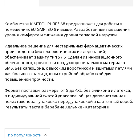
Комбинезон KIMTECH PURE* A8 предназначен для работы в
помещениях EU GMP ISO 8 и выше. Разработан для повышения
уровня комфорта и снижения уровня тепловой нагрузки.
Идеальное решение для нестерильных фармацевтических
производств и биотехнологических исследований;
обеспечивает защиту тип 5 / 6. Сделан из инновационного
облегченного, прочного и воздухопроницаемого материала
SMS. Без капюшона, с высоким воротником и вшитыми петлями
для большого пальца, швы с тройной обработкой для
повышенной прочности.
Формат поставки: размеры от S до 4XL, без силикона и латекса,
в индивидуальной сжатой упаковке, общая дополнительная
полиэтиленовая упаковка перед упаковкой в картонный короб.
Результаты теста в барабане Хельмке - Категория III.
по популярности