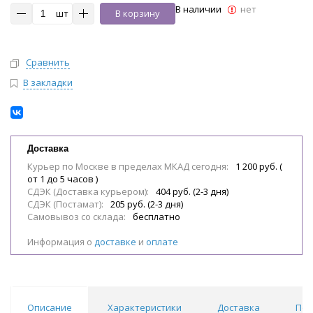
В наличии
нет
шт
В корзину
Сравнить
В закладки
Доставка
Курьер по Москве в пределах МКАД сегодня:
1 200 руб. (
от 1 до 5 часов )
СДЭК (Доставка курьером):
404 руб. (2-3 дня)
СДЭК (Постамат):
205 руб. (2-3 дня)
Самовывоз со склада:
бесплатно
Информация о
доставке
и
оплате
Описание
Характеристики
Доставка
Пох