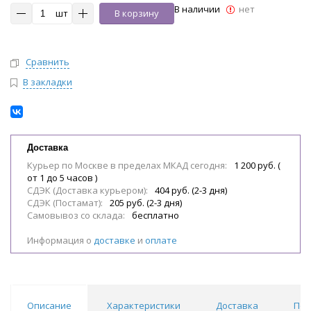
В наличии
нет
шт
В корзину
Сравнить
В закладки
Доставка
Курьер по Москве в пределах МКАД сегодня:
1 200 руб. (
от 1 до 5 часов )
СДЭК (Доставка курьером):
404 руб. (2-3 дня)
СДЭК (Постамат):
205 руб. (2-3 дня)
Самовывоз со склада:
бесплатно
Информация о
доставке
и
оплате
Описание
Характеристики
Доставка
Пох