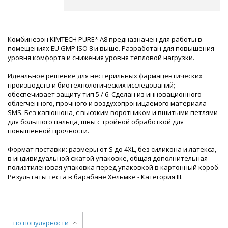
Комбинезон KIMTECH PURE* A8 предназначен для работы в
помещениях EU GMP ISO 8 и выше. Разработан для повышения
уровня комфорта и снижения уровня тепловой нагрузки.
Идеальное решение для нестерильных фармацевтических
производств и биотехнологических исследований;
обеспечивает защиту тип 5 / 6. Сделан из инновационного
облегченного, прочного и воздухопроницаемого материала
SMS. Без капюшона, с высоким воротником и вшитыми петлями
для большого пальца, швы с тройной обработкой для
повышенной прочности.
Формат поставки: размеры от S до 4XL, без силикона и латекса,
в индивидуальной сжатой упаковке, общая дополнительная
полиэтиленовая упаковка перед упаковкой в картонный короб.
Результаты теста в барабане Хельмке - Категория III.
по популярности