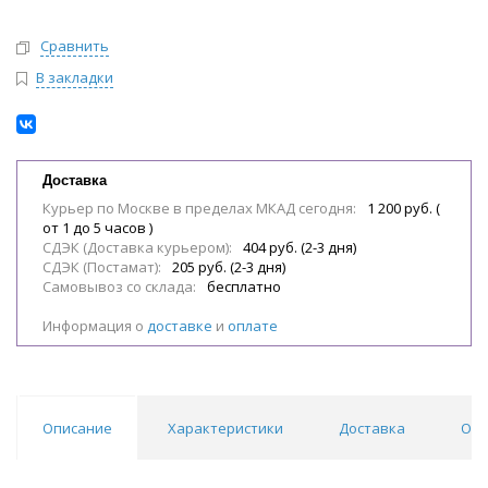
Сравнить
В закладки
Доставка
Курьер по Москве в пределах МКАД сегодня:
1 200 руб. (
от 1 до 5 часов )
СДЭК (Доставка курьером):
404 руб. (2-3 дня)
СДЭК (Постамат):
205 руб. (2-3 дня)
Самовывоз со склада:
бесплатно
Информация о
доставке
и
оплате
Описание
Характеристики
Доставка
Отз