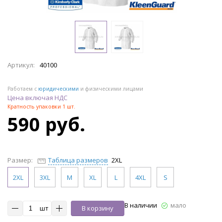
Артикул:
40100
Работаем с
юридическими
и физическими лицами
Цена включая НДС
Кратность упаковки 1 шт.
590 руб.
Размер:
Таблица размеров
2XL
2XL
3XL
M
XL
L
4XL
S
В наличии
мало
шт
В корзину