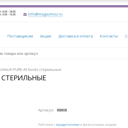
т: 9.00 - 18.00
info@magazinsiz.ru
т: 9.00 - 16.00
и
Поставщикам
Акции
Доставка и оплата
Контакты
С
imtech PURE А5 boots стерильные
S СТЕРИЛЬНЫЕ
Артикул:
88808
Работаем с
юридическими
и физическими лицами