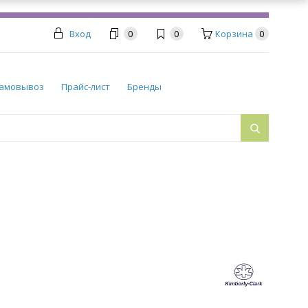
Вход
0
0
Корзина
0
амовывоз
Прайс-лист
Бренды