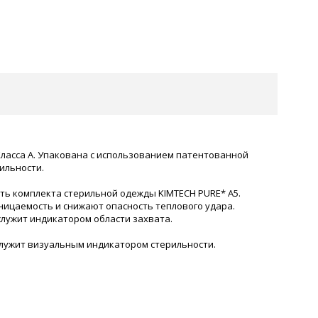
ласса A. Упакована с использованием патентованной
ильности.
ть комплекта стерильной одежды KIMTECH PURE* A5.
ицаемость и снижают опасность теплового удара.
служит индикатором области захвата.
 служит визуальным индикатором стерильности.