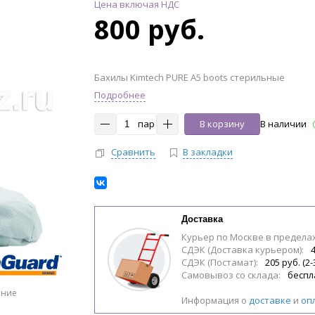
Цена включая НДС
800 руб.
Бахилы Kimtech PURE А5 boots стерильные
Подробнее
пар
В корзину
В наличии
Сравнить
В закладки
Доставка
Курьер по Москве в предела
СДЭК (Доставка курьером):
4
СДЭК (Постамат):
205 руб. (2-
Самовывоз со склада:
беспл
ение
Информация о
доставке
и
оп