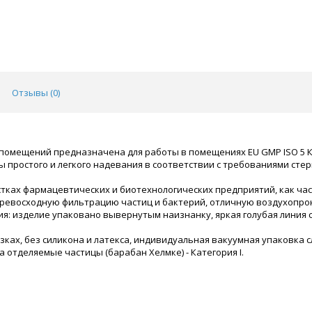
Отзывы (
0
)
 помещений предназначена для работы в помещениях EU GMP ISO 5 К
простого и легкого надевания в соответствии с требованиями стер
тках фармацевтических и биотехнологических предприятий, как час
ревосходную фильтрацию частиц и бактерий, отличную воздухопрон
я: изделие упаковано вывернутым наизнанку, яркая голубая линия 
язках, без силикона и латекса, индивидуальная вакуумная упаковка
 отделяемые частицы (барабан Хелмке) - Категория I.