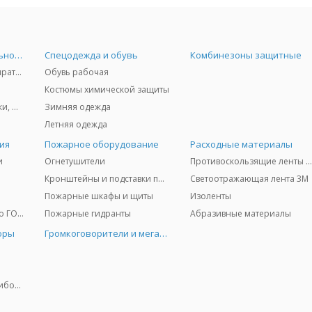
Средства индивидуальной защиты
Спецодежда и обувь
Комбинезоны защитные
Защита дыхания - респираторы, противогазы, фильтры, дозиметры
Обувь рабочая
Костюмы химической защиты
Защита глаз и лица - очки, щитки
Зимняя одежда
Летняя одежда
ия
Пожарное оборудование
Расходные материалы
и
Огнетушители
Противоскользящие ленты 3
Кронштейны и подставки под огнетушители
Светоотражающая лента 3M
Пожарные шкафы и щиты
Изоленты
Медицинское имущество ГО и ЧС
Пожарные гидранты
Абразивные материалы
оры
Громкоговорители и мегафоны
Колориметрические приборы