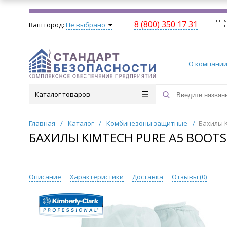
пн - ч
8 (800) 350 17 31
Ваш город:
Не выбрано
п
О компани
Каталог товаров
Главная
/
Каталог
/
Комбинезоны защитные
/
Бахилы K
БАХИЛЫ KIMTECH PURE А5 BOOT
Описание
Характеристики
Доставка
Отзывы (
0
)