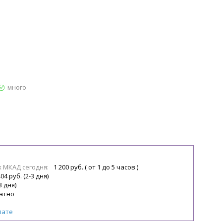
много
х МКАД сегодня:
1 200 руб. ( от 1 до 5 часов )
04 руб. (2-3 дня)
3 дня)
атно
лате