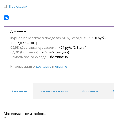
В закладки
Доставка
Курьер по Москве в пределах МКАД сегодня:
1 200 руб. (
от 1 до 5 часов )
СДЭК (Доставка курьером):
404 руб. (2-3 дня)
СДЭК (Постамат):
205 руб. (2-3 дня)
Самовывоз со склада:
бесплатно
Информация о
доставке
и
оплате
Описание
Характеристики
Доставка
Отз
Материал - поликарбонат