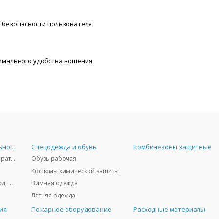
и безопасности пользователя
имального удобства ношения
Средства индивидуальной защиты
Спецодежда и обувь
Комбинезоны защитные
Защита дыхания - респираторы, противогазы, фильтры, дозиметры
Обувь рабочая
Костюмы химической защиты
Защита глаз и лица - очки, щитки
Зимняя одежда
Летняя одежда
ия
Пожарное оборудование
Расходные материалы