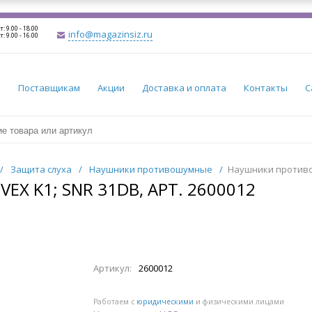
т: 9.00 - 18.00
info@magazinsiz.ru
т: 9.00 - 16.00
и
Поставщикам
Акции
Доставка и оплата
Контакты
С
/
Защита слуха
/
Наушники противошумные
/
Наушники противош
 K1; SNR 31DB, АРТ. 2600012
Артикул:
2600012
Работаем с
юридическими
и физическими лицами