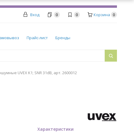
Вход
0
0
Корзина
0
амовывоз
Прайс-лист
Бренды
умные UVEX K1; SNR 31dB, арт. 2600012
Характеристики