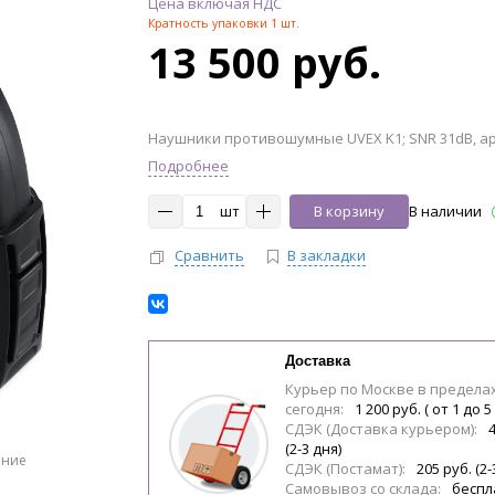
Цена включая НДС
Кратность упаковки 1 шт.
13 500 руб.
Наушники противошумные UVEX K1; SNR 31dB, ар
Подробнее
шт
В корзину
В наличии
Сравнить
В закладки
Доставка
Курьер по Москве в предела
сегодня:
1 200 руб. ( от 1 до 5
СДЭК (Доставка курьером):
(2-3 дня)
ение
СДЭК (Постамат):
205 руб. (2-
Самовывоз со склада:
беспл