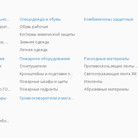
Средства индивидуальной защиты
Спецодежда и обувь
Комбинезоны защитные
Защита дыхания - респираторы, противогазы, фильтры, дозиметры
Обувь рабочая
Костюмы химической защиты
Защита глаз и лица - очки, щитки
Зимняя одежда
Летняя одежда
ия
Пожарное оборудование
Расходные материалы
и
Огнетушители
Противоскользящие ленты 3
Кронштейны и подставки под огнетушители
Светоотражающая лента 3M
Пожарные шкафы и щиты
Изоленты
Медицинское имущество ГО и ЧС
Пожарные гидранты
Абразивные материалы
оры
Громкоговорители и мегафоны
Колориметрические приборы