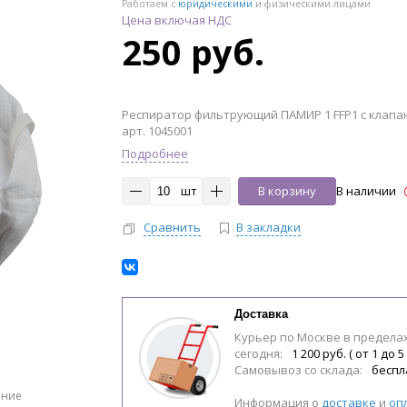
Работаем с
юридическими
и физическими лицами
Цена включая НДС
250 руб.
Респиратор фильтрующий ПАМИР 1 FFP1 с клапа
арт. 1045001
Подробнее
шт
В корзину
В наличии
Сравнить
В закладки
Доставка
Курьер по Москве в предела
сегодня:
1 200 руб. ( от 1 до 5
Самовывоз со склада:
беспл
ение
Информация о
доставке
и
оп