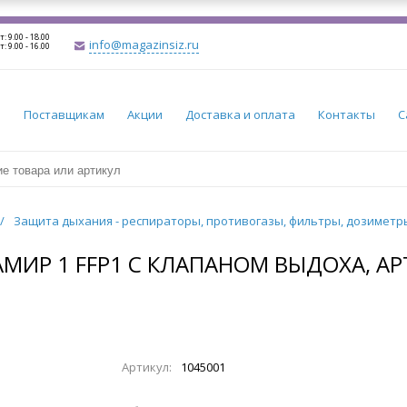
т: 9.00 - 18.00
info@magazinsiz.ru
т: 9.00 - 16.00
и
Поставщикам
Акции
Доставка и оплата
Контакты
С
/
Защита дыхания - респираторы, противогазы, фильтры, дозимет
Р 1 FFP1 С КЛАПАНОМ ВЫДОХА, АРТ
Артикул:
1045001