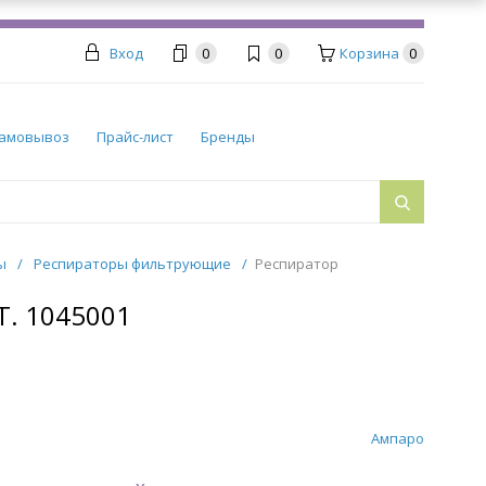
Вход
0
0
Корзина
0
амовывоз
Прайс-лист
Бренды
ры
/
Респираторы фильтрующие
/
Респиратор
. 1045001
Ампаро