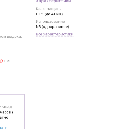
Характеристики
Класс защиты
FFP1 (до 4 ПДК)
Использование
NR (одноразовое)
Все характеристики
ном выдоха,
нет
х МКАД
 часов )
атно
лате