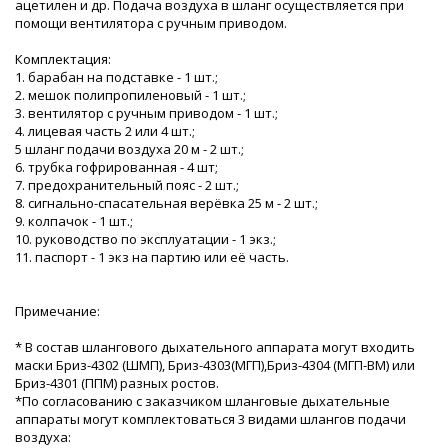
ацетилен и др. Подача воздуха в шланг осуществляется при
помощи вентилятора с ручным приводом.
Комплектация:
1. барабан на подставке - 1 шт.;
2. мешок полипропиленовый - 1 шт.;
3. вентилятор с ручным приводом - 1 шт.;
4. лицевая часть 2 или 4 шт.;
5 шланг подачи воздуха 20 м - 2 шт.;
6. трубка гофрированная - 4 шт;
7. предохранительный пояс - 2 шт.;
8. сигнально-спасательная верёвка 25 м - 2 шт.;
9. колпачок - 1 шт.;
10. руководство по эксплуатации - 1 экз.;
11. паспорт - 1 экз на партию или её часть.
Примечание:
* В состав шлангового дыхательного аппарата могут входить
маски Бриз-4302 (ШМП), Бриз-4303(МГП),Бриз-4304 (МГП-ВМ) или
Бриз-4301 (ППМ) разных ростов.
*По согласованию с заказчиком шланговые дыхательные
аппараты могут комплектоваться 3 видами шлангов подачи
воздуха: