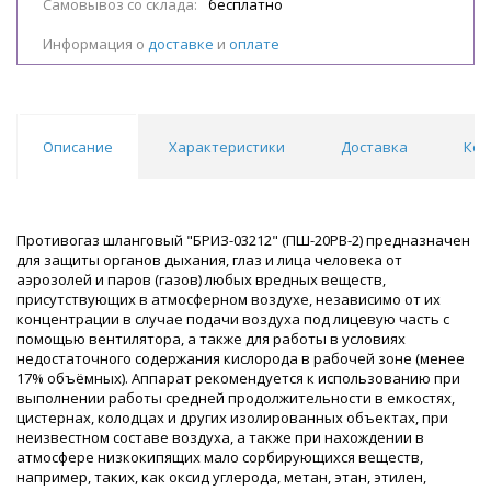
Самовывоз со склада:
бесплатно
Информация о
доставке
и
оплате
Описание
Характеристики
Доставка
Ком
Противогаз шланговый "БРИЗ-03212" (ПШ-20РВ-2) предназначен
для защиты органов дыхания, глаз и лица человека от
аэрозолей и паров (газов) любых вредных веществ,
присутствующих в атмосферном воздухе, независимо от их
концентрации в случае подачи воздуха под лицевую часть с
помощью вентилятора, а также для работы в условиях
недостаточного содержания кислорода в рабочей зоне (менее
17% объёмных). Аппарат рекомендуется к использованию при
выполнении работы средней продолжительности в емкостях,
цистернах, колодцах и других изолированных объектах, при
неизвестном составе воздуха, а также при нахождении в
атмосфере низкокипящих мало сорбирующихся веществ,
например, таких, как оксид углерода, метан, этан, этилен,