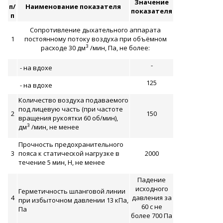
Значение
п/
Наименование показателя
показателя
п
Сопротивление дыхательного аппарата
1
постоянному потоку воздуха при объёмном
3
расходе 30 дм
/мин, Па, не более:
-
- на вдохе
125
- на вдохе
Количество воздуха подаваемого
под лицевую часть (при частоте
2
150
вращения рукоятки 60 об/мин),
3
дм
/мин, не менее
Прочность предохранительного
3
пояса к статической нагрузке в
2000
течение 5 мин, Н, не менее
Падение
исходного
Герметичность шланговой линии
4
давления за
при избыточном давлении 13 кПа,
60 с не
Па
более 700 Па