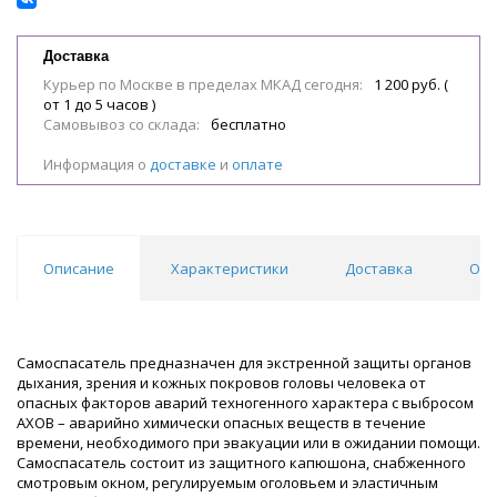
Доставка
Курьер по Москве в пределах МКАД сегодня:
1 200 руб. (
от 1 до 5 часов )
Самовывоз со склада:
бесплатно
Информация о
доставке
и
оплате
Описание
Характеристики
Доставка
Отз
Самоспасатель предназначен для экстренной защиты органов
дыхания, зрения и кожных покровов головы человека от
опасных факторов аварий техногенного характера с выбросом
АХОВ – аварийно химически опасных веществ в течение
времени, необходимого при эвакуации или в ожидании помощи.
Самоспасатель состоит из защитного капюшона, снабженного
смотровым окном, регулируемым оголовьем и эластичным