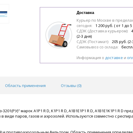
Доставка
Курьер по Москве в предела
сегодня:
1 200 руб. ( от 1 до 5
СДЭК (Доставка курьером):
(2-3 дня)
СДЭК (Постамат):
205 руб. (2-
Самовывоз со склада:
беспл
Информация о
доставке
и
оп
Область применения
Отзывы (
0
)
01(РУ)" марок A1P1 R D, K1P1 R D, A1B1E1P1 R D, A1B1E1K1P1 R D п
 виде паров, газов и аэрозолей. Используются совместно с респира
и противоаэрозольным фильтром. Область применения определяетс