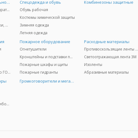
Средства индивидуальной защиты
Спецодежда и обувь
Комбинезоны защитные
Защита дыхания - респираторы, противогазы, фильтры, дозиметры
Обувь рабочая
Костюмы химической защиты
Защита глаз и лица - очки, щитки
Зимняя одежда
Летняя одежда
ия
Пожарное оборудование
Расходные материалы
и
Огнетушители
Противоскользящие ленты 3
Кронштейны и подставки под огнетушители
Светоотражающая лента 3M
Пожарные шкафы и щиты
Изоленты
Медицинское имущество ГО и ЧС
Пожарные гидранты
Абразивные материалы
оры
Громкоговорители и мегафоны
Колориметрические приборы