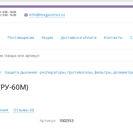
т: 9.00 - 18.00
info@magazinsiz.ru
т: 9.00 - 16.00
и
Поставщикам
Акции
Доставка и оплата
Контакты
С
/
Защита дыхания - респираторы, противогазы, фильтры, дозимет
(РУ-60М)
ения
Отзывы (
0
)
Артикул:
1002553