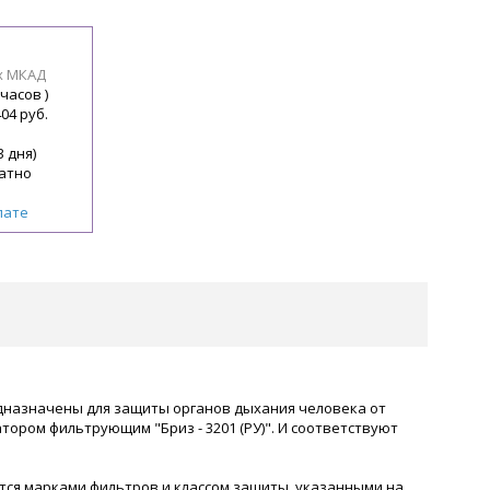
х МКАД
 часов )
404 руб.
3 дня)
атно
лате
редназначены для защиты органов дыхания человека от
тором фильтрующим "Бриз - 3201 (РУ)". И соответствуют
я марками фильтров и классом защиты, указанными на