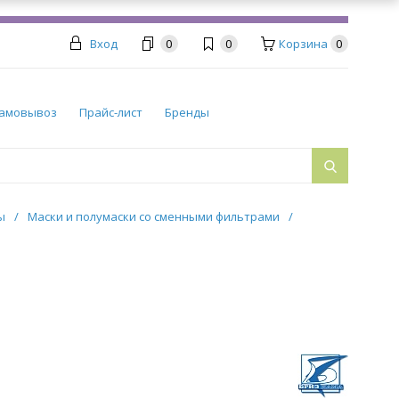
Вход
0
0
Корзина
0
амовывоз
Прайс-лист
Бренды
ры
/
Маски и полумаски со сменными фильтрами
/