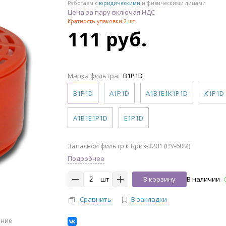
Работаем с
юридическими
и физическими лицами
Цена за пару включая НДС
Кратность упаковки 2 шт.
111 руб.
Марка фильтра:
В1Р1D
В1Р1D
A1P1D
А1В1Е1К1Р1D
K1P1D
А1В1Е1Р1D
Е1Р1D
Запасной фильтр к Бриз-3201 (РУ-60М)
Подробнее
шт
В корзину
В наличии
Сравнить
В закладки
ение