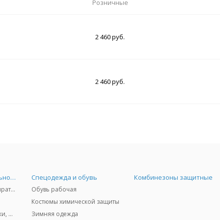
Розничные
2 460 руб.
2 460 руб.
Средства индивидуальной защиты
Спецодежда и обувь
Комбинезоны защитные
Защита дыхания - респираторы, противогазы, фильтры, дозиметры
Обувь рабочая
Костюмы химической защиты
Защита глаз и лица - очки, щитки
Зимняя одежда