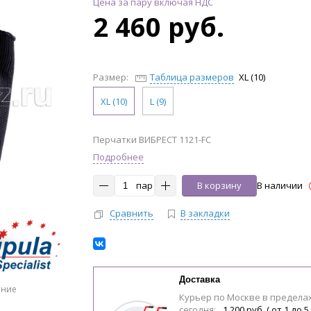
Цена за пару включая НДС
2 460 руб.
Размер:
Таблица размеров
XL (10)
XL (10)
L (9)
Перчатки ВИБРЕСТ 1121-FC
Подробнее
пар
В корзину
В наличии
Сравнить
В закладки
Доставка
ение
Курьер по Москве в предела
сегодня:
1 200 руб. ( от 1 до 5