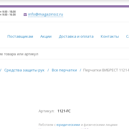
т: 9.00 - 18.00
info@magazinsiz.ru
т: 9.00 - 16.00
и
Поставщикам
Акции
Доставка и оплата
Контакты
С
/
Средства защиты рук
/
Все перчатки
/
Перчатки ВИБРЕСТ 1121-
Артикул:
1121-FC
Работаем с
юридическими
и физическими лицами