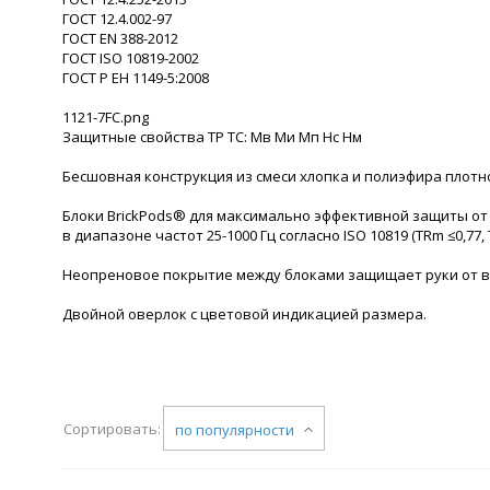
ГОСТ 12.4.002-97
ГОСТ ЕN 388-2012
ГОСТ ISO 10819-2002
ГОСТ Р ЕН 1149-5:2008
1121-7FC.png
Защитные свойства ТР ТС: Мв Ми Мп Нс Нм
Бесшовная конструкция из смеси хлопка и полиэфира плотн
Блоки BrickPods® для максимально эффективной защиты от ло
в диапазоне частот 25-1000 Гц согласно ISO 10819 (TRm ≤0,77, 
Неопреновое покрытие между блоками защищает руки от в
Двойной оверлок с цветовой индикацией размера.
Сортировать:
по популярности