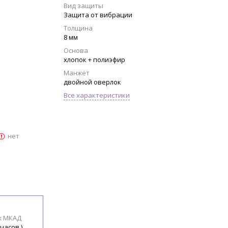
Вид защиты
Защита от вибрации
Толщина
8 мм
Основа
хлопок + полиэфир
Манжет
двойной оверлок
Все характеристики
нет
х МКАД
 часов )