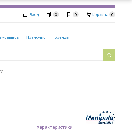
Вход
0
0
Корзина
0
амовывоз
Прайс-лист
Бренды
FC
Характеристики