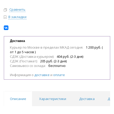
Сравнить
В закладки
Доставка
Курьер по Москве в пределах МКАД сегодня:
1 200 руб. (
от 1 до 5 часов )
СДЭК (Доставка курьером):
404 руб. (2-3 дня)
СДЭК (Постамат):
205 руб. (2-3 дня)
Самовывоз со склада:
бесплатно
Информация о
доставке
и
оплате
Описание
Характеристики
Доставка
Док