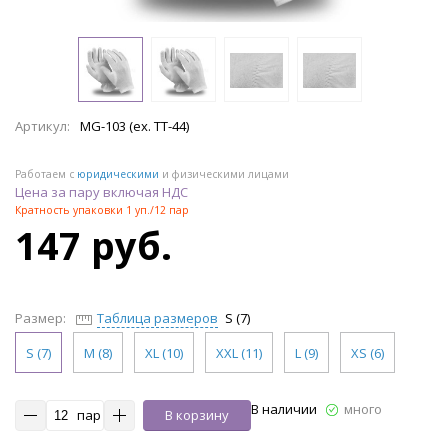
Артикул:
MG-103 (ex. TT-44)
Работаем с
юридическими
и физическими лицами
Цена за пару включая НДС
Кратность упаковки 1 уп./12 пар
147 руб.
Размер:
Таблица размеров
S (7)
S (7)
M (8)
XL (10)
XXL (11)
L (9)
XS (6)
В наличии
много
пар
В корзину