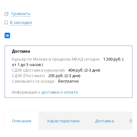
Сравнить
В закладки
Доставка
Курьер по Москве в пределах МКАД сегодня:
1 200 руб. (
от 1 до 5 часов )
СДЭК (Доставка курьером):
404 руб. (2-3 дня)
СДЭК (Постамат):
205 руб. (2-3 дня)
Самовывоз со склада:
бесплатно
Информация о
доставке
и
оплате
Описание
Характеристики
Доставка
Отз