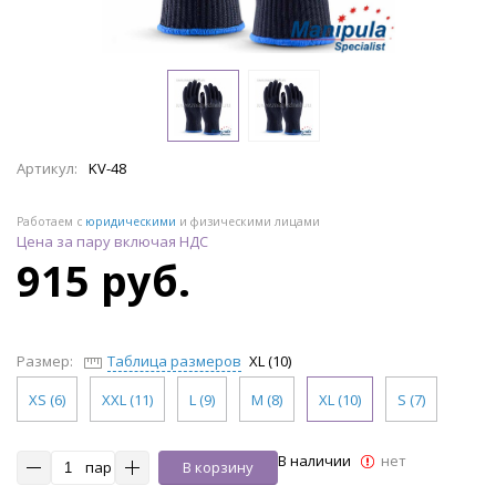
Артикул:
KV-48
Работаем с
юридическими
и физическими лицами
Цена за пару включая НДС
915 руб.
Размер:
Таблица размеров
XL (10)
XS (6)
XXL (11)
L (9)
M (8)
XL (10)
S (7)
В наличии
нет
пар
В корзину