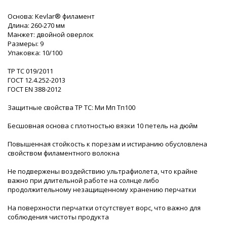
Основа: Kevlar® филамент
Длина: 260-270 мм
Манжет: двойной оверлок
Размеры: 9
Упаковка: 10/100
ТР ТС 019/2011
ГОСТ 12.4.252-2013
ГОСТ ЕN 388-2012
Защитные свойства ТР ТС: Ми Мп Тп100
Бесшовная основа с плотностью вязки 10 петель на дюйм
Повышенная стойкость к порезам и истиранию обусловлена
свойством филаментного волокна
Не подвержены воздействию ультрафиолета, что крайне
важно при длительной работе на солнце либо
продолжительному незащищенному хранению перчатки
На поверхности перчатки отсутствует ворс, что важно для
соблюдения чистоты продукта