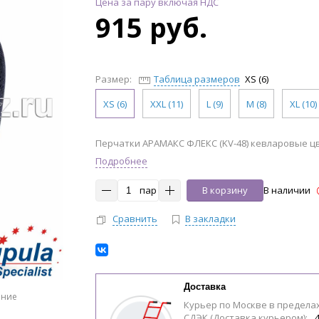
Цена за пару включая НДС
915 руб.
Размер:
Таблица размеров
XS (6)
XS (6)
XXL (11)
L (9)
M (8)
XL (10)
Перчатки АРАМАКС ФЛЕКС (KV-48) кевларовые цв.
Подробнее
пар
В корзину
В наличии
Сравнить
В закладки
Доставка
ение
Курьер по Москве в предела
СДЭК (Доставка курьером):
4