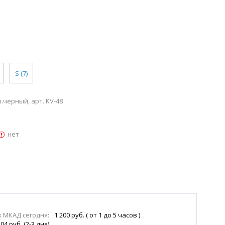
S (7)
черный, арт. KV-48
нет
х МКАД сегодня:
1 200 руб. ( от 1 до 5 часов )
04 руб. (2-3 дня)