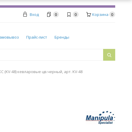
Вход
0
0
Корзина
0
амовывоз
Прайс-лист
Бренды
 (KV-48) кевларовые цв.черный, арт. KV-48
8