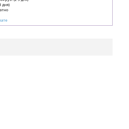
3 дня)
атно
лате