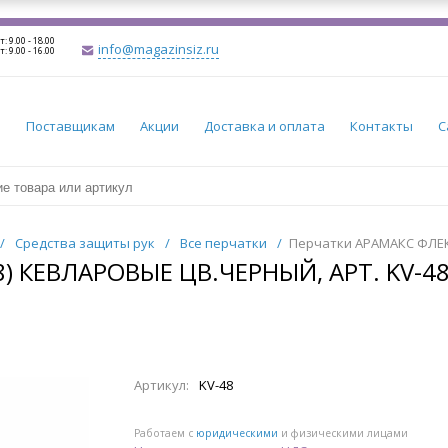
т: 9.00 - 18.00
info@magazinsiz.ru
т: 9.00 - 16.00
и
Поставщикам
Акции
Доставка и оплата
Контакты
С
/
Средства защиты рук
/
Все перчатки
/
Перчатки АРАМАКС ФЛЕКС
) КЕВЛАРОВЫЕ ЦВ.ЧЕРНЫЙ, АРТ. KV-4
Артикул:
KV-48
Работаем с
юридическими
и физическими лицами