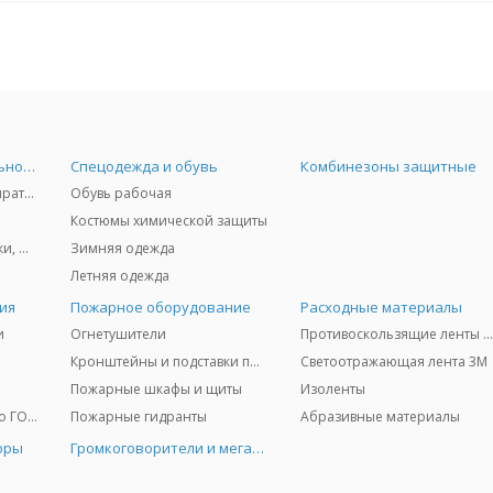
Средства индивидуальной защиты
Спецодежда и обувь
Комбинезоны защитные
Защита дыхания - респираторы, противогазы, фильтры, дозиметры
Обувь рабочая
Костюмы химической защиты
Защита глаз и лица - очки, щитки
Зимняя одежда
Летняя одежда
ия
Пожарное оборудование
Расходные материалы
и
Огнетушители
Противоскользящие ленты 3
Кронштейны и подставки под огнетушители
Светоотражающая лента 3M
Пожарные шкафы и щиты
Изоленты
Медицинское имущество ГО и ЧС
Пожарные гидранты
Абразивные материалы
оры
Громкоговорители и мегафоны