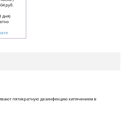
404 руб.
3 дня)
атно
лате
рживают пятикратную дезинфекцию кипячением в