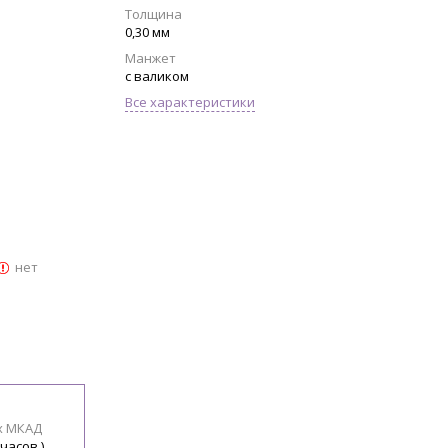
Толщина
0,30 мм
Манжет
с валиком
Все характеристики
нет
х МКАД
 часов )