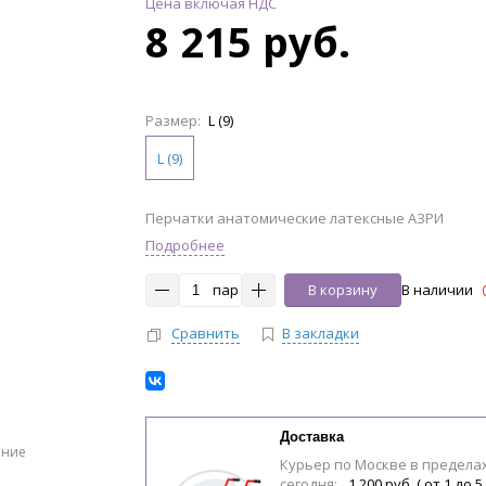
Цена включая НДС
8 215 руб.
Размер:
L (9)
L (9)
Перчатки анатомические латексные АЗРИ
Подробнее
пар
В корзину
В наличии
Сравнить
В закладки
Доставка
ение
Курьер по Москве в предела
сегодня:
1 200 руб. ( от 1 до 5