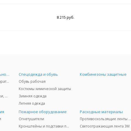
8 215 руб.
Средства индивидуальной защиты
Спецодежда и обувь
Комбинезоны защитные
Защита дыхания - респираторы, противогазы, фильтры, дозиметры
Обувь рабочая
Костюмы химической защиты
Защита глаз и лица - очки, щитки
Зимняя одежда
Летняя одежда
ия
Пожарное оборудование
Расходные материалы
и
Огнетушители
Противоскользящие ленты 3
Кронштейны и подставки под огнетушители
Светоотражающая лента 3M