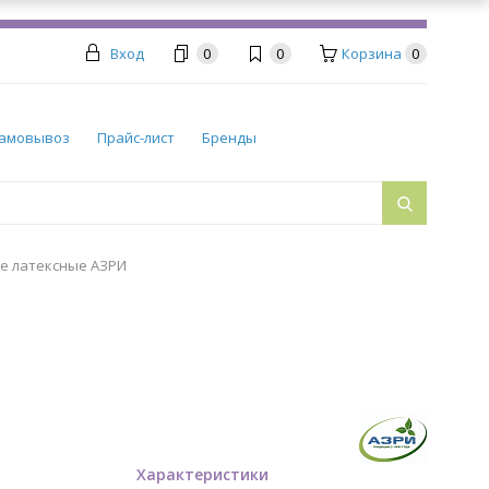
Вход
0
0
Корзина
0
амовывоз
Прайс-лист
Бренды
е латексные АЗРИ
Характеристики