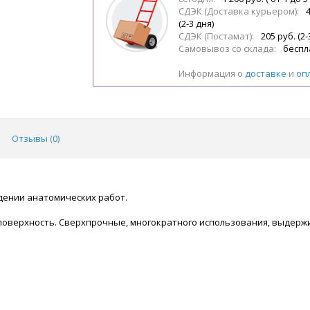
СДЭК (Доставка курьером):
(2-3 дня)
СДЭК (Постамат):
205 руб. (2-
Самовывоз со склада:
беспл
Информация о
доставке
и
оп
Отзывы (
0
)
дении анатомических работ.
я поверхность. Сверхпрочные, многократного использования, выде