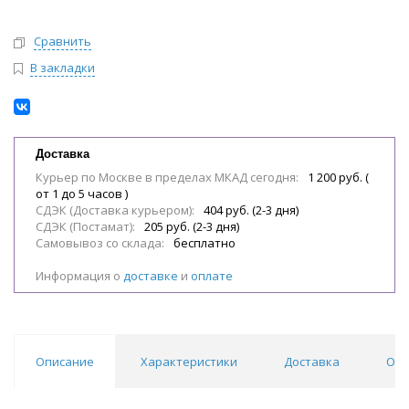
Сравнить
В закладки
Доставка
Курьер по Москве в пределах МКАД сегодня:
1 200 руб. (
от 1 до 5 часов )
СДЭК (Доставка курьером):
404 руб. (2-3 дня)
СДЭК (Постамат):
205 руб. (2-3 дня)
Самовывоз со склада:
бесплатно
Информация о
доставке
и
оплате
Описание
Характеристики
Доставка
Отз