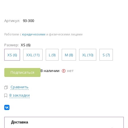
Артикул:
93-300
Работаем с
юридическими
и физическими лицами
Размер:
XS (6)
XS (6)
XXL (11)
L (9)
M (8)
XL (10)
S (7)
В наличии
нет
Подписаться
Сравнить
В закладки
Доставка