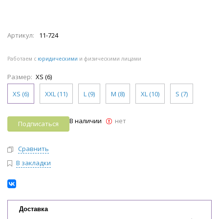
Артикул:
11-724
Работаем с
юридическими
и физическими лицами
Размер:
XS (6)
XS (6)
XXL (11)
L (9)
M (8)
XL (10)
S (7)
В наличии
нет
Подписаться
Сравнить
В закладки
Доставка