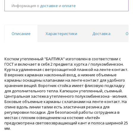
Информация о
доставке
и
оплате
Описание
Характеристики
Доставка
Отз
Костюм утепленный "БАЛТИКА" изготовлен в соответствии с
ГОСТ и включает в себя 2 предмета: куртка / полукомбинезон.
Куртка удлиненная с ветрозащитной планкой на ленте-контакт.
В верхних карманах наклонный вход, а нижние объемные
карманы оснащены клапанами на ленте-контакт для удобного
хранения вещей. Воротник-стойка имеет флисовую подкладку
для дополнительного тепла. Капюшон утепленный, съемный.
Центральная застежка утепленного полукомбинезона - молния.
Боковые объемные карманы с клапанами на ленте-контакт. На
спине вдоль линии талии есть эластичная резинка для
регулировки посадки. Для безопасной работы сотрудника в
местах с плохим освещением на костюме «Антей»
предусмотрена световозвращающий кант и полоса шириной 25
мм.