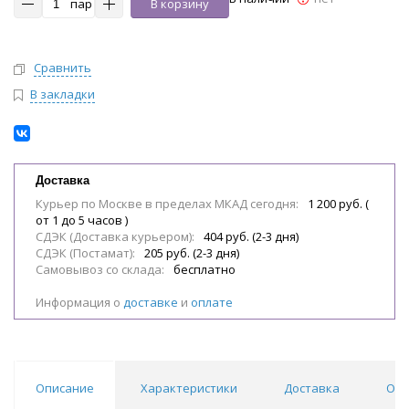
пар
В корзину
Сравнить
В закладки
Доставка
Курьер по Москве в пределах МКАД сегодня:
1 200 руб. (
от 1 до 5 часов )
СДЭК (Доставка курьером):
404 руб. (2-3 дня)
СДЭК (Постамат):
205 руб. (2-3 дня)
Самовывоз со склада:
бесплатно
Информация о
доставке
и
оплате
Описание
Характеристики
Доставка
Отз