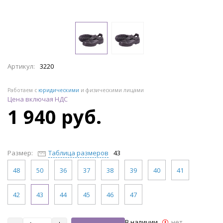
Артикул:
3220
Работаем с
юридическими
и физическими лицами
Цена включая НДС
1 940 руб.
Размер:
Таблица размеров
43
48
50
36
37
38
39
40
41
42
43
44
45
46
47
В наличии
нет