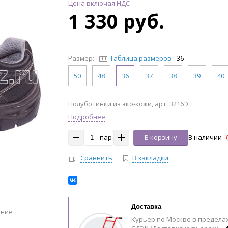
Цена включая НДС
1 330 руб.
Размер:
Таблица размеров
36
50
48
36
37
38
39
40
Полуботинки из эко-кожи, арт. 3216Э
Подробнее
пар
В корзину
В наличии
Сравнить
В закладки
Доставка
ение
Курьер по Москве в предела