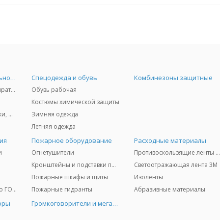
Средства индивидуальной защиты
Спецодежда и обувь
Комбинезоны защитные
Защита дыхания - респираторы, противогазы, фильтры, дозиметры
Обувь рабочая
Костюмы химической защиты
Защита глаз и лица - очки, щитки
Зимняя одежда
Летняя одежда
ия
Пожарное оборудование
Расходные материалы
и
Огнетушители
Противоскользящие ленты 3
Кронштейны и подставки под огнетушители
Светоотражающая лента 3M
Пожарные шкафы и щиты
Изоленты
Медицинское имущество ГО и ЧС
Пожарные гидранты
Абразивные материалы
оры
Громкоговорители и мегафоны