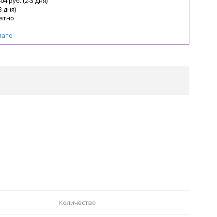
04 руб. (2-3 дня)
3 дня)
атно
лате
Количество