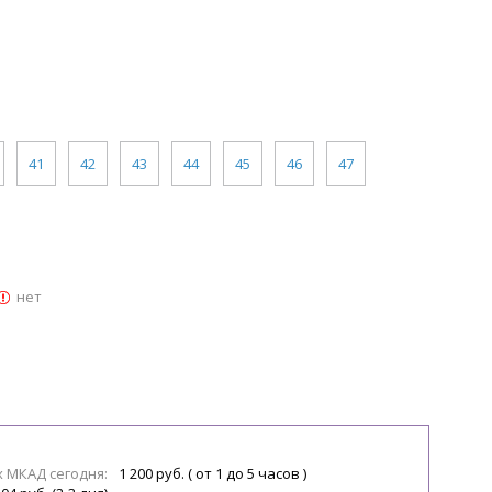
41
42
43
44
45
46
47
нет
х МКАД сегодня:
1 200 руб. ( от 1 до 5 часов )