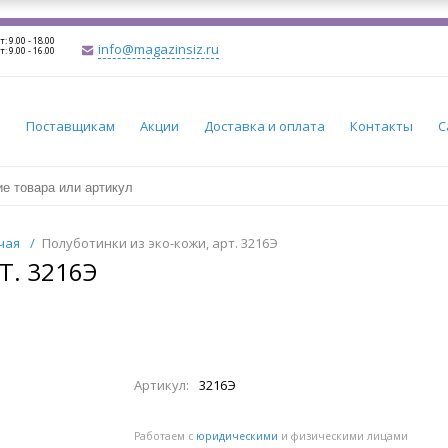
т: 9.00 - 18.00
info@magazinsiz.ru
т: 9.00 - 16.00
и
Поставщикам
Акции
Доставка и оплата
Контакты
С
чая
/
Полуботинки из эко-кожи, арт. 3216Э
Т. 3216Э
Артикул:
3216Э
Работаем с
юридическими
и физическими лицами