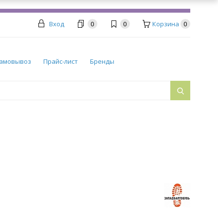
Вход
0
0
Корзина
0
амовывоз
Прайс-лист
Бренды