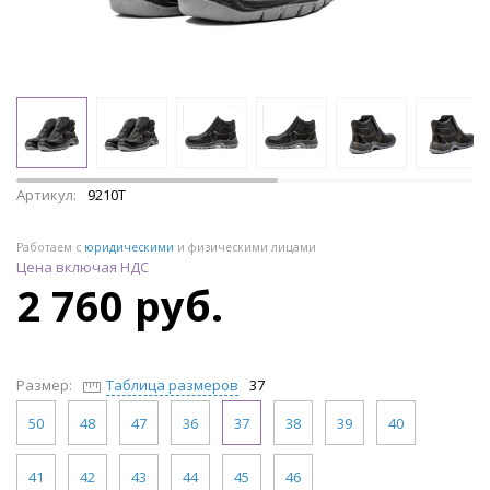
Артикул:
9210Т
Работаем с
юридическими
и физическими лицами
Цена включая НДС
2 760 руб.
Размер:
Таблица размеров
37
50
48
47
36
37
38
39
40
41
42
43
44
45
46