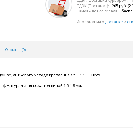
СДЭК (Доставка курьером):
4
СДЭК (Постамат):
205 руб. (2-
Самовывоз со склада:
беспл
Информация о
доставке
и
оп
Отзывы (
0
)
ве, литьевого метода крепления. t = - 35°С ~ +85°С.
). Натуральная кожа толщиной 1,6-1,8 мм.