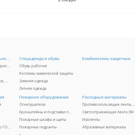
Средства индивидуальной защиты
Спецодежда и обувь
Комбинезоны защитные
Защита дыхания - респираторы, противогазы, фильтры, дозиметры
Обувь рабочая
Костюмы химической защиты
Защита глаз и лица - очки, щитки
Зимняя одежда
Летняя одежда
ия
Пожарное оборудование
Расходные материалы
и
Огнетушители
Противоскользящие ленты 3
Кронштейны и подставки под огнетушители
Светоотражающая лента 3M
Пожарные шкафы и щиты
Изоленты
Медицинское имущество ГО и ЧС
Пожарные гидранты
Абразивные материалы