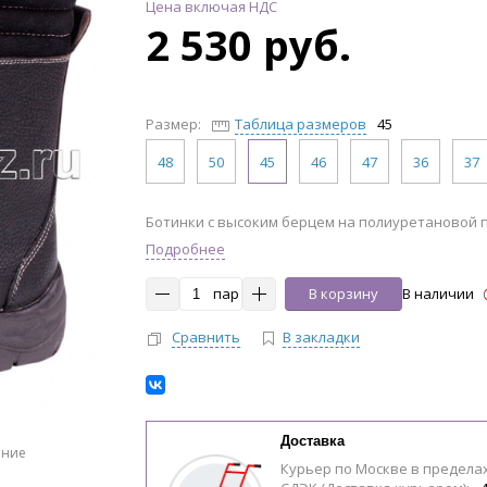
Цена включая НДС
2 530 руб.
Размер:
Таблица размеров
45
48
50
45
46
47
36
37
Ботинки с высоким берцем на полиуретановой
Подробнее
пар
В корзину
В наличии
Сравнить
В закладки
Доставка
ение
Курьер по Москве в предела