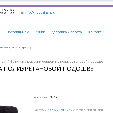
т: 9.00 - 18.00
info@magazinsiz.ru
т: 9.00 - 16.00
и
Поставщикам
Акции
Доставка и оплата
Контакты
С
чая
/
Ботинки с высоким берцем на полиуретановой подошве
НА ПОЛИУРЕТАНОВОЙ ПОДОШВЕ
Артикул:
3219
Работаем с
юридическими
и физическими лицами