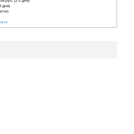
04 руб. (2-3 дня)
3 дня)
атно
лате