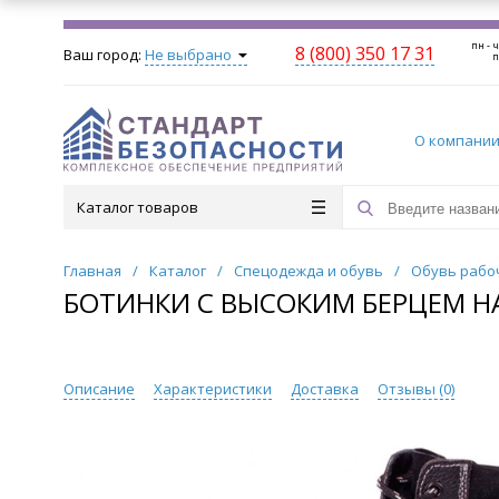
пн - ч
8 (800) 350 17 31
Ваш город:
Не выбрано
п
О компани
Каталог товаров
Главная
/
Каталог
/
Спецодежда и обувь
/
Обувь рабо
БОТИНКИ С ВЫСОКИМ БЕРЦЕМ 
Описание
Характеристики
Доставка
Отзывы (
0
)