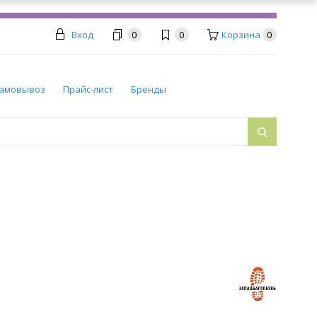
Вход
0
0
Корзина
0
амовывоз
Прайс-лист
Бренды