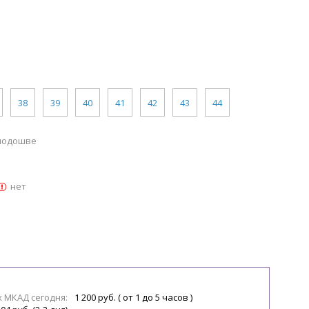
38
39
40
41
42
43
44
 подошве
нет
х МКАД сегодня:
1 200 руб. ( от 1 до 5 часов )