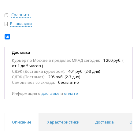
Сравнить
В закладки
Доставка
Курьер по Москве в пределах МКАД сегодня:
1 200 руб. (
от 1 до 5 часов )
СДЭК (Доставка курьером):
404 руб. (2-3 дня)
СДЭК (Постамат):
205 руб. (2-3 дня)
Самовывоз со склада:
бесплатно
Информация о
доставке
и
оплате
Описание
Характеристики
Доставка
Отз