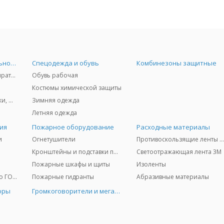
Средства индивидуальной защиты
Спецодежда и обувь
Комбинезоны защитные
Защита дыхания - респираторы, противогазы, фильтры, дозиметры
Обувь рабочая
Костюмы химической защиты
Защита глаз и лица - очки, щитки
Зимняя одежда
Летняя одежда
ия
Пожарное оборудование
Расходные материалы
и
Огнетушители
Противоскользящие ленты 3
Кронштейны и подставки под огнетушители
Светоотражающая лента 3M
Пожарные шкафы и щиты
Изоленты
Медицинское имущество ГО и ЧС
Пожарные гидранты
Абразивные материалы
оры
Громкоговорители и мегафоны