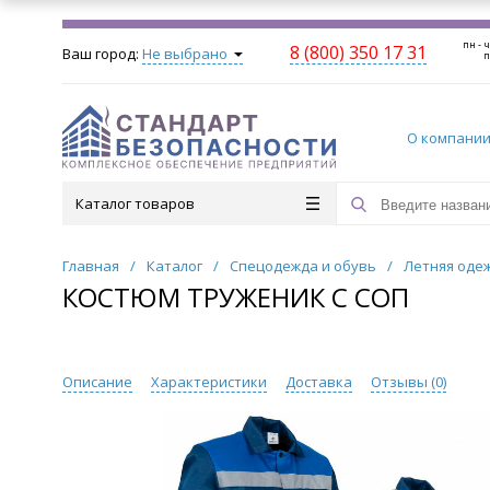
пн - ч
8 (800) 350 17 31
Ваш город:
Не выбрано
п
О компани
Каталог товаров
Главная
/
Каталог
/
Спецодежда и обувь
/
Летняя оде
КОСТЮМ ТРУЖЕНИК С СОП
Описание
Характеристики
Доставка
Отзывы (
0
)