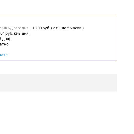
х МКАД сегодня:
1 200 руб. ( от 1 до 5 часов )
04 руб. (2-3 дня)
3 дня)
атно
лате