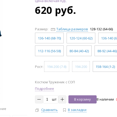
Цена включая НДС
620 руб.
Размер:
Таблица размеров
128-132 (64-66)
136-140 (68-70)
120-124 (60-62)
136-140 (6
112-116 (56-58)
80-84 (40-42)
88-92 (44-46)
Рост:
194-200 (7-8)
194-200
158-164 (1-2)
Костюм Труженик с СОП
Подробнее
шт
В корзину
В наличии
ение
Сравнить
В закладки