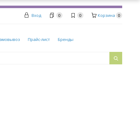
Вход
0
0
Корзина
0
амовывоз
Прайс-лист
Бренды