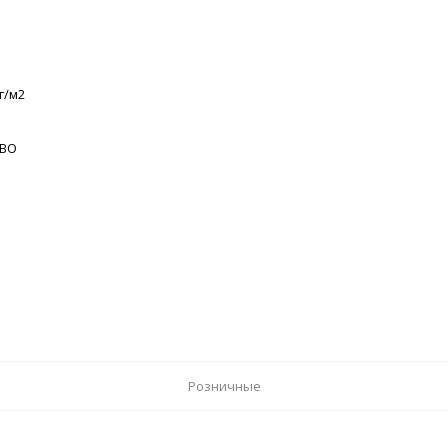
г/м2
 ВО
Розничные