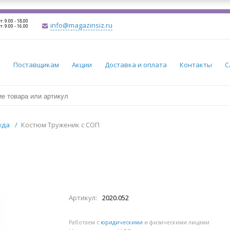
т: 9.00 - 18.00
info@magazinsiz.ru
т: 9.00 - 16.00
и
Поставщикам
Акции
Доставка и оплата
Контакты
С
жда
/
Костюм Труженик с СОП
Артикул:
2020.052
Работаем с
юридическими
и физическими лицами