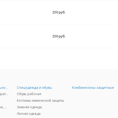
250 руб.
250 руб.
Средства индивидуальной защиты
Спецодежда и обувь
Комбинезоны защитные
Защита дыхания - респираторы, противогазы, фильтры, дозиметры
Обувь рабочая
Костюмы химической защиты
Защита глаз и лица - очки, щитки
Зимняя одежда
Летняя одежда