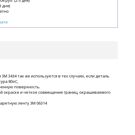
04 руб. (2-3 дня)
3 дня)
атно
лате
М 3434 так же используется в тех случаях, если деталь
ура 80оС,
иренную поверхность.
ой окраске и четкое совмещение границ, окрашиваемого
фаретную ленту 3М 06314