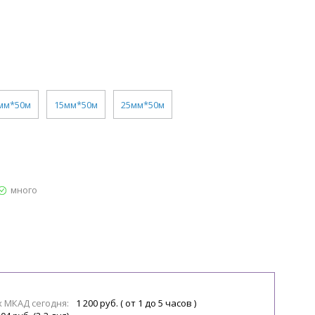
мм*50м
15мм*50м
25мм*50м
много
х МКАД сегодня:
1 200 руб. ( от 1 до 5 часов )