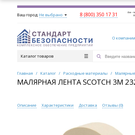
пн - ч
8 (800) 350 17 31
Ваш город:
Не выбрано
п
О компани
Каталог товаров
Главная
/
Каталог
/
Расходные материалы
/
Малярные
МАЛЯРНАЯ ЛЕНТА SCOTCH 3М 232
Описание
Характеристики
Доставка
Отзывы (
0
)