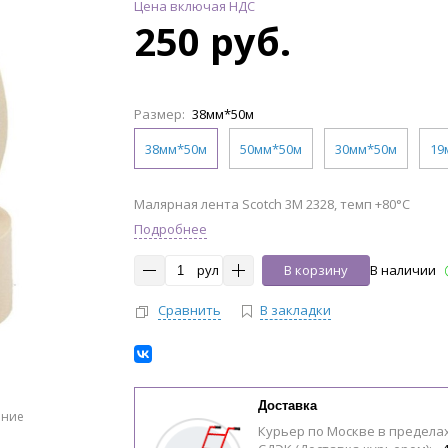
Цена включая НДС
250 руб.
Размер:
38мм*50м
38мм*50м
50мм*50м
30мм*50м
19
Малярная лента Scotch 3М 2328, темп +80°C
Подробнее
рул
В корзину
В наличии
Сравнить
В закладки
Доставка
ение
Курьер по Москве в предела