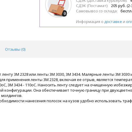
СДЭК (Доставка курьером):
4
СДЭК (Постамат):
205 руб. (2-
Самовывоз со склада:
беспл
Информация о
доставке
и
оп
Отзывы (
0
)
нту 3М 2328 или ленты 3М 3030, 3М 3434. Малярные ленты 3М 3030 и 3
я применения ленты 3М 2328, включая ее отрыв, является температ
00оС, 3М 3434 - 110оС. Наносить ленту следует на очищенную иобезж
ой конфигурации. Она обеспечивает точную границу при двухцветн
 молдингов.
еобходимости нанесения полосок на кузов удобно использовать тра