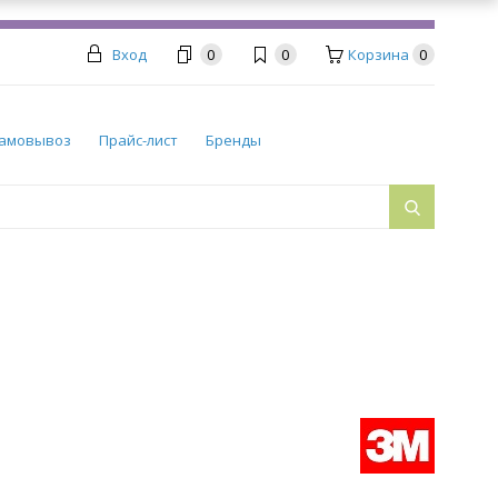
Вход
0
0
Корзина
0
амовывоз
Прайс-лист
Бренды