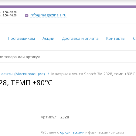
т: 9.00 - 18.00
info@magazinsiz.ru
т: 9.00 - 16.00
и
Поставщикам
Акции
Доставка и оплата
Контакты
С
 ленты (Маскирующие)
/
Малярная лента Scotch 3М 2328, темп +80°C
8, ТЕМП +80°C
Артикул:
2328
Работаем с
юридическими
и физическими лицами