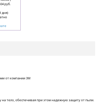
404 руб.
3 дня)
атно
лате
ами от компании 3М
на тело, обеспечивая при этом надежную защиту от пыли.