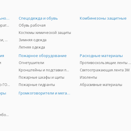
Средства индивидуальной защиты
Спецодежда и обувь
Комбинезоны защитные
Защита дыхания - респираторы, противогазы, фильтры, дозиметры
Обувь рабочая
Костюмы химической защиты
Защита глаз и лица - очки, щитки
Зимняя одежда
Летняя одежда
ия
Пожарное оборудование
Расходные материалы
и
Огнетушители
Противоскользящие ленты 3
Кронштейны и подставки под огнетушители
Светоотражающая лента 3M
Пожарные шкафы и щиты
Изоленты
Медицинское имущество ГО и ЧС
Пожарные гидранты
Абразивные материалы
оры
Громкоговорители и мегафоны
Колориметрические приборы