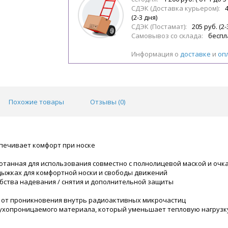
СДЭК (Доставка курьером):
(2-3 дня)
СДЭК (Постамат):
205 руб. (2-
Самовывоз со склада:
беспл
Информация о
доставке
и
оп
Похожие товары
Отзывы (
0
)
печивает комфорт при носке
танная для использования совместно с полнолицевой маской и очк
дыжках для комфортной носки и свободы движений
бства надевания / снятия и дополнительной защиты
е от проникновения внутрь радиоактивных микрочастиц
ухопроницаемого материала, который уменьшает тепловую нагрузку 