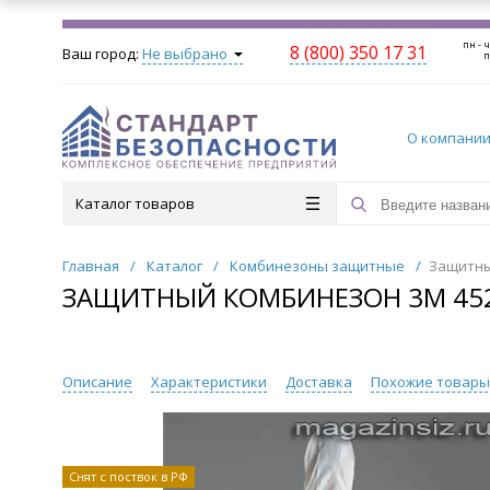
пн - ч
8 (800) 350 17 31
Ваш город:
Не выбрано
п
О компани
Каталог товаров
Главная
/
Каталог
/
Комбинезоны защитные
/
Защитны
ЗАЩИТНЫЙ КОМБИНЕЗОН 3M 45
Описание
Характеристики
Доставка
Похожие товар
Снят с поствок в РФ