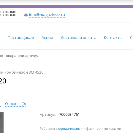
т: 9.00 - 18.00
info@magazinsiz.ru
т: 9.00 - 16.00
и
Поставщикам
Акции
Доставка и оплата
Контакты
С
й комбинезон 3M 4520
20
ы
Отзывы (
0
)
Артикул:
7000034761
Работаем с
юридическими
и физическими лицами