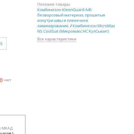
Похожие товары
Комбинезон KleenGuard A45
безворсовый материал, прошитые
изнутри швы и пленочное
ламинирование.
/
Комбинезон MicroMax
NS CoolSuit (Микромакс НС КулСьюит)
Все характеристики
S
нет
х МКАД
 часов )