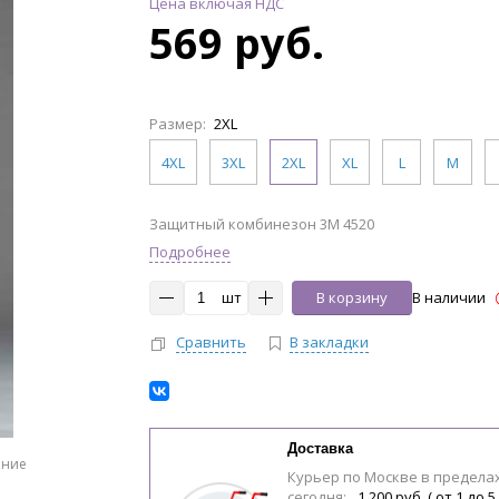
Цена включая НДС
569 руб.
Размер:
2XL
4XL
3XL
2XL
XL
L
M
Защитный комбинезон 3M 4520
Подробнее
шт
В корзину
В наличии
Сравнить
В закладки
Доставка
ение
Курьер по Москве в предела
сегодня:
1 200 руб. ( от 1 до 5