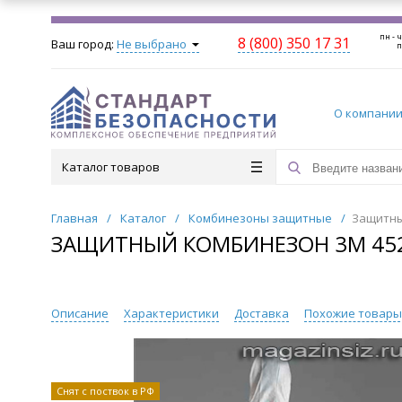
пн - ч
8 (800) 350 17 31
Ваш город:
Не выбрано
п
О компани
Каталог товаров
Главная
/
Каталог
/
Комбинезоны защитные
/
Защитны
ЗАЩИТНЫЙ КОМБИНЕЗОН 3M 45
Описание
Характеристики
Доставка
Похожие товар
Снят с поствок в РФ