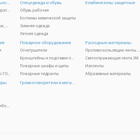
Средства индивидуальной защиты
Спецодежда и обувь
Комбинезоны защитные
Защита дыхания - респираторы, противогазы, фильтры, дозиметры
Обувь рабочая
Костюмы химической защиты
Защита глаз и лица - очки, щитки
Зимняя одежда
Летняя одежда
ия
Пожарное оборудование
Расходные материалы
и
Огнетушители
Противоскользящие ленты 3
Кронштейны и подставки под огнетушители
Светоотражающая лента 3M
Пожарные шкафы и щиты
Изоленты
Медицинское имущество ГО и ЧС
Пожарные гидранты
Абразивные материалы
оры
Громкоговорители и мегафоны
Колориметрические приборы