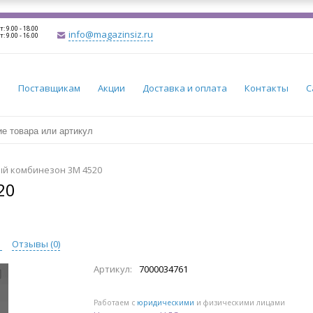
т: 9.00 - 18.00
info@magazinsiz.ru
т: 9.00 - 16.00
и
Поставщикам
Акции
Доставка и оплата
Контакты
С
й комбинезон 3M 4520
20
ы
Отзывы (
0
)
Артикул:
7000034761
Работаем с
юридическими
и физическими лицами