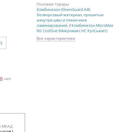
Похожие товары
Комбинезон KleenGuard A45
безворсовый материал, прошитые
изнутри швы и пленочное
ламинирование.
/
Комбинезон MicroMax
NS CoolSuit (Микромакс НС КулСьюит)
Все характеристики
S
нет
х МКАД
 часов )