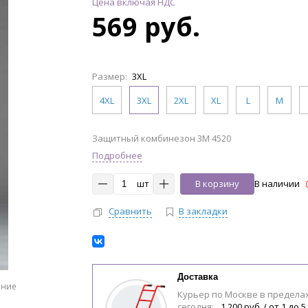
Цена включая НДС
569 руб.
Размер:
3XL
4XL
3XL
2XL
XL
L
M
Защитный комбинезон 3M 4520
Подробнее
шт
В корзину
В наличии
Сравнить
В закладки
Доставка
ение
Курьер по Москве в предела
сегодня:
1 200 руб. ( от 1 до 5