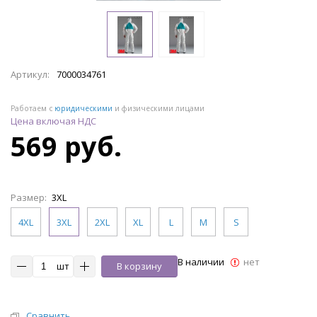
Артикул:
7000034761
Работаем с
юридическими
и физическими лицами
Цена включая НДС
569 руб.
Размер:
3XL
4XL
3XL
2XL
XL
L
M
S
В наличии
нет
шт
В корзину
Сравнить