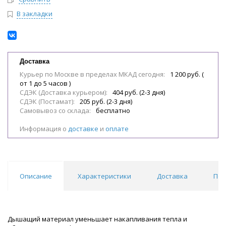
В закладки
Доставка
Курьер по Москве в пределах МКАД сегодня:
1 200 руб. (
от 1 до 5 часов )
СДЭК (Доставка курьером):
404 руб. (2-3 дня)
СДЭК (Постамат):
205 руб. (2-3 дня)
Самовывоз со склада:
бесплатно
Информация о
доставке
и
оплате
Описание
Характеристики
Доставка
Пох
Дышащий материал уменьшает накапливания тепла и