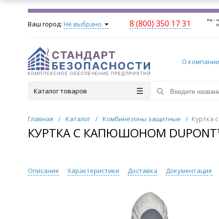
пн - ч
8 (800) 350 17 31
Ваш город:
Не выбрано
п
О компани
Каталог товаров
Главная
/
Каталог
/
Комбинезоны защитные
/
Куртка 
КУРТКА С КАПЮШОНОМ DUPONT™
Описание
Характеристики
Доставка
Документация