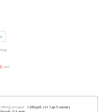
XL
PP33
нет
х МКАД сегодня:
1 200 руб. ( от 1 до 5 часов )
04 руб. (2-3 дня)