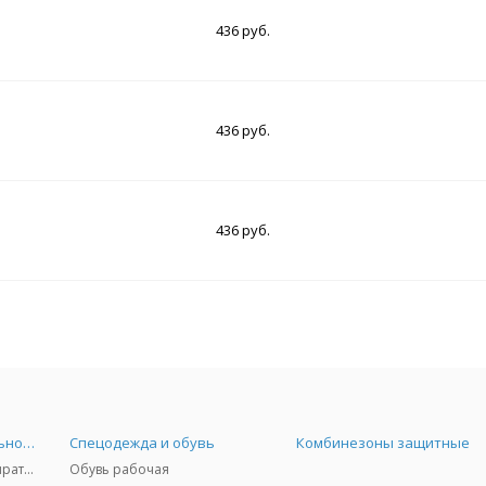
436 руб.
436 руб.
436 руб.
Средства индивидуальной защиты
Спецодежда и обувь
Комбинезоны защитные
Защита дыхания - респираторы, противогазы, фильтры, дозиметры
Обувь рабочая