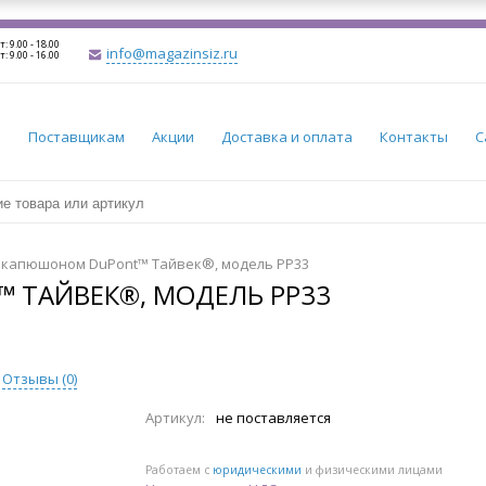
т: 9.00 - 18.00
info@magazinsiz.ru
т: 9.00 - 16.00
и
Поставщикам
Акции
Доставка и оплата
Контакты
С
с капюшоном DuPont™ Тайвек®, модель PP33
 ТАЙВЕК®, МОДЕЛЬ PP33
Отзывы (
0
)
Артикул:
не поставляется
Работаем с
юридическими
и физическими лицами