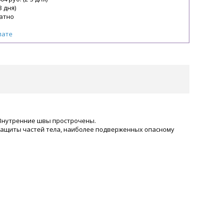
3 дня)
атно
лате
. Внутренние швы прострочены.
ащиты частей тела, наиболее подверженных опасному