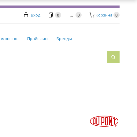
Вход
0
0
Корзина
0
амовывоз
Прайс-лист
Бренды