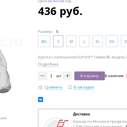
Цена включая НДС
436 руб.
Размер:
S
4XL
S
M
L
XL
2XL
3
Куртка с капюшоном DuPont™ Тайвек®, модель 
Подробнее
шт
В корзину
В наличии
Сравнить
В закладки
Доставка
ение
Курьер по Москве в предела
СДЭК (Доставка курьером):
4