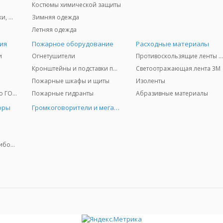
Костюмы химической защиты
Защита глаз и лица - очки, щитки
Зимняя одежда
Летняя одежда
ия
Пожарное оборудование
Расходные материалы
и
Огнетушители
Противоскользящие ленты 3
Кронштейны и подставки под огнетушители
Светоотражающая лента 3M
Пожарные шкафы и щиты
Изоленты
Медицинское имущество ГО и ЧС
Пожарные гидранты
Абразивные материалы
оры
Громкоговорители и мегафоны
Колориметрические приборы