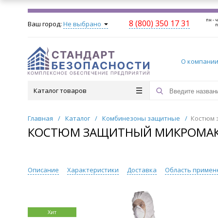
пн - ч
8 (800) 350 17 31
Ваш город:
Не выбрано
п
О компани
Каталог товаров
Главная
/
Каталог
/
Комбинезоны защитные
/
Костюм 
КОСТЮМ ЗАЩИТНЫЙ МИКРОМАКС 
Описание
Характеристики
Доставка
Область примен
Хит