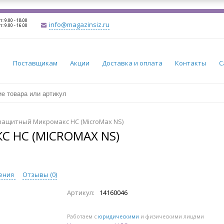
т: 9.00 - 18.00
info@magazinsiz.ru
т: 9.00 - 16.00
и
Поставщикам
Акции
Доставка и оплата
Контакты
С
защитный Микромакс НС (MicroMax NS)
НС (MICROMAX NS)
ения
Отзывы (
0
)
Артикул:
14160046
Работаем с
юридическими
и физическими лицами