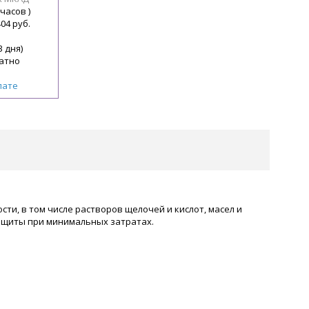
 часов )
404 руб.
3 дня)
атно
лате
ти, в том числе растворов щелочей и кислот, масел и
ащиты при минимальных затратах.