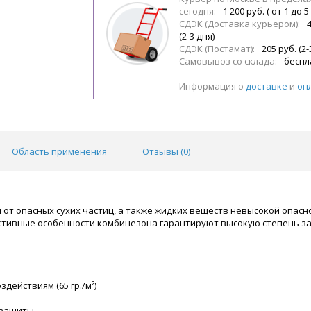
сегодня:
1 200 руб. ( от 1 до 5
СДЭК (Доставка курьером):
(2-3 дня)
СДЭК (Постамат):
205 руб. (2-
Самовывоз со склада:
беспл
Информация о
доставке
и
оп
Область применения
Отзывы (
0
)
т опасных сухих частиц, а также жидких веществ невысокой опаснос
тивные особенности комбинезона гарантируют высокую степень з
действиям (65 гр./м²)
 защиты