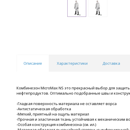
Описание
Характеристики
Доставка
Комбинезон MicroMax NS это прекрасный выбор для защиты о
нефтепродуктов. Оптимально подобранные швы и конструк
-Гладкая поверхность материала не оставляет ворса
-Антистатическая обработка
-Мягкий, приятный на ощупь материал
-Прочная и эластичная ткань устойчивая к механическим воз
-Особая конструкция комбинезона (см. ил.)
-Материал обладает высочайшей степенью инфекционной