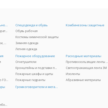
Средства индивидуальной защиты
Спецодежда и обувь
Комбинезоны защитные
Защита дыхания - респираторы, противогазы, фильтры, дозиметры
Обувь рабочая
Костюмы химической защиты
Защита глаз и лица - очки, щитки
Зимняя одежда
Летняя одежда
ия
Пожарное оборудование
Расходные материалы
и
Огнетушители
Противоскользящие ленты 3
Кронштейны и подставки под огнетушители
Светоотражающая лента 3M
Пожарные шкафы и щиты
Изоленты
Медицинское имущество ГО и ЧС
Пожарные гидранты
Абразивные материалы
оры
Громкоговорители и мегафоны
Колориметрические приборы