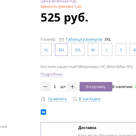
Цена включая НДС
Кратность упаковки 1 шт.
525 руб.
Размер:
Таблица размеров
3XL
XL
3XL
2XL
M
L
S
4
Костюм защитный Микромакс НС (MicroMax NS)
Подробнее
шт
В корзину
В наличии
Сравнить
В закладки
ение
Доставка
Курьер по Москве в предела