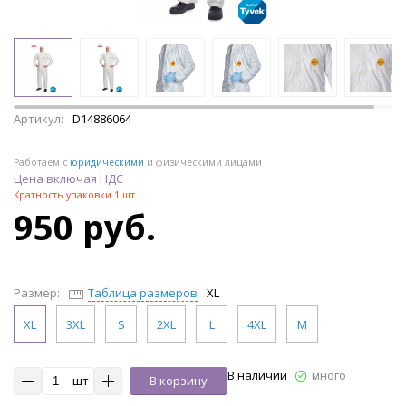
Артикул:
D14886064
Работаем с
юридическими
и физическими лицами
Цена включая НДС
Кратность упаковки 1 шт.
950 руб.
Размер:
Таблица размеров
XL
XL
3XL
S
2XL
L
4XL
M
В наличии
много
шт
В корзину