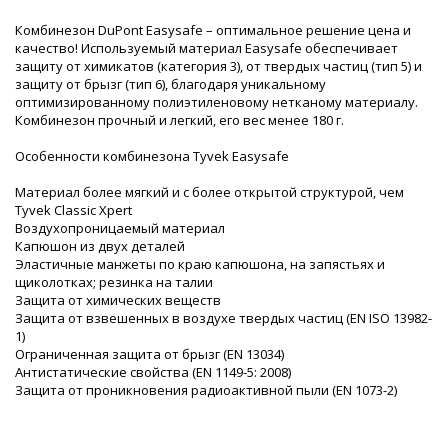
Комбинезон DuPont Easysafe – оптимальное решение цена и
качество! Используемый материал Easysafe обеспечивает
защиту от химикатов (категория 3), от твердых частиц (тип 5) и
защиту от брызг (тип 6), благодаря уникальному
оптимизированному полиэтиленовому нетканому материалу.
Комбинезон прочный и легкий, его вес менее 180 г.
Особенности комбинезона Tyvek Easysafe
Материал более мягкий и с более открытой структурой, чем
Tyvek Classic Xpert
Воздухопроницаемый материал
Капюшон из двух деталей
Эластичные манжеты по краю капюшона, на запястьях и
щиколотках; резинка на талии
Защита от химических веществ
Защита от взвешенных в воздухе твердых частиц (EN ISO 13982-
1)
Ограниченная защита от брызг (EN 13034)
Антистатические свойства (EN 1149-5: 2008)
Защита от проникновения радиоактивной пыли (EN 1073-2)