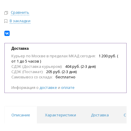
Сравнить
В закладки
Доставка
Курьер по Москве в пределах МКАД сегодня:
1 200 руб. (
от 1 до 5 часов )
СДЭК (Доставка курьером):
404 руб. (2-3 дня)
СДЭК (Постамат):
205 руб. (2-3 дня)
Самовывоз со склада:
бесплатно
Информация о
доставке
и
оплате
Описание
Характеристики
Доставка
С э