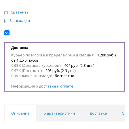
Сравнить
В закладки
Доставка
Курьер по Москве в пределах МКАД сегодня:
1 200 руб. (
от 1 до 5 часов )
СДЭК (Доставка курьером):
404 руб. (2-3 дня)
СДЭК (Постамат):
205 руб. (2-3 дня)
Самовывоз со склада:
бесплатно
Информация о
доставке
и
оплате
Описание
Характеристики
Доставка
С э