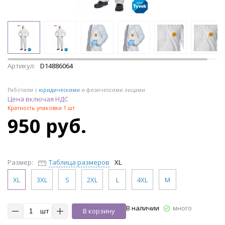
Артикул:
D14886064
Работаем с
юридическими
и физическими лицами
Цена включая НДС
Кратность упаковки 1 шт.
950 руб.
Размер:
Таблица размеров
XL
XL
3XL
S
2XL
L
4XL
M
В наличии
много
шт
В корзину