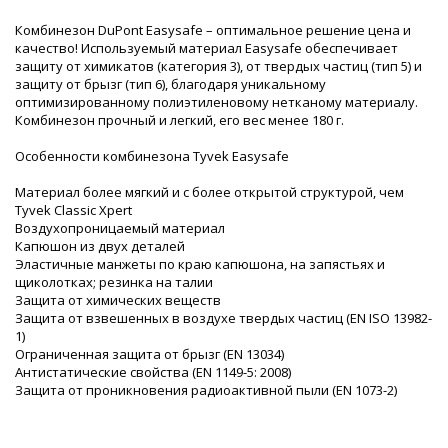
Комбинезон DuPont Easysafe – оптимальное решение цена и
качество! Используемый материал Easysafe обеспечивает
защиту от химикатов (категория 3), от твердых частиц (тип 5) и
защиту от брызг (тип 6), благодаря уникальному
оптимизированному полиэтиленовому нетканому материалу.
Комбинезон прочный и легкий, его вес менее 180 г.
Особенности комбинезона Tyvek Easysafe
Материал более мягкий и с более открытой структурой, чем
Tyvek Classic Xpert
Воздухопроницаемый материал
Капюшон из двух деталей
Эластичные манжеты по краю капюшона, на запястьях и
щиколотках; резинка на талии
Защита от химических веществ
Защита от взвешенных в воздухе твердых частиц (EN ISO 13982-
1)
Ограниченная защита от брызг (EN 13034)
Антистатические свойства (EN 1149-5: 2008)
Защита от проникновения радиоактивной пыли (EN 1073-2)