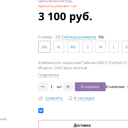
Цена включая НДС
Кратность упаковки 1 шт.
3 100 руб.
Размер:
Таблица размеров
3XL
3XL
XL
4XL
S
M
L
2
Комбинезон защитный Тайкем 2000 С (Tychem C) 
Модель CHA5 ярко-желтый
Подробнее
шт
В корзину
В наличии
Сравнить
В закладки
ение
Доставка