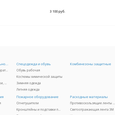
3 100 руб.
Средства индивидуальной защиты
Спецодежда и обувь
Комбинезоны защитные
Защита дыхания - респираторы, противогазы, фильтры, дозиметры
Обувь рабочая
Костюмы химической защиты
Защита глаз и лица - очки, щитки
Зимняя одежда
Летняя одежда
ия
Пожарное оборудование
Расходные материалы
и
Огнетушители
Противоскользящие ленты 3
Кронштейны и подставки под огнетушители
Светоотражающая лента 3M