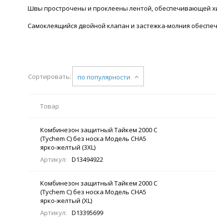
Швы прострочены и проклеены лентой, обеспечивающей хи
Самоклеящийся двойной клапан и застежка-молния обесп
Сортировать:
по популярности
Товар
Комбинезон защитный Тайкем 2000 С
(Tychem C) без носка Модель CHA5
ярко-желтый (3XL)
Артикул:
D13494922
Комбинезон защитный Тайкем 2000 С
(Tychem C) без носка Модель CHA5
ярко-желтый (XL)
Артикул:
D13395699