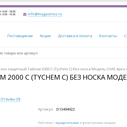
т: 9.00 - 18.00
info@magazinsiz.ru
т: 9.00 - 16.00
и
Поставщикам
Акции
Доставка и оплата
Контакты
С
зон защитный Тайкем 2000 С (Tychem C) без носка Модель CHA5 ярко
2000 С (TYCHEM C) БЕЗ НОСКА МОД
Отзывы (
0
)
Артикул:
D13494922
Работаем с
юридическими
и физическими лицами