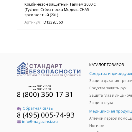
Комбинезон защитный Тайкем 2000 С
(Tychem C) без носка Модель CHA5
ярко-желтый (2XL)
Артикул:
D13395560
КАТАЛОГ ТОВАРОВ
пн - чт: 9.00 - 18.00
Средства защиты рук
пт: 9.00 - 16.00
8 (800) 350 17 31
Защита слуха
Обратная связь
Медицинская продукц
8 (495) 005-74-93
Аптечки первой помощ
info@magazinsiz.ru
Носилки