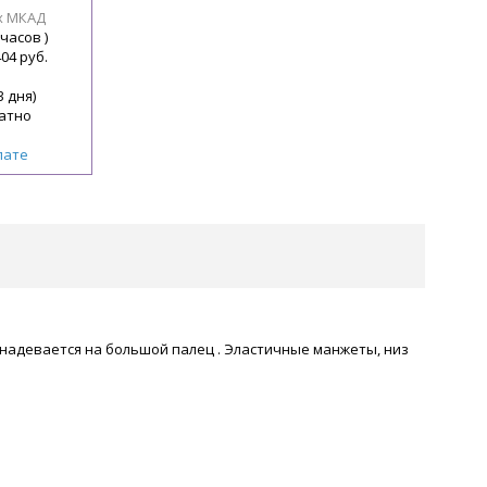
х МКАД
 часов )
404 руб.
3 дня)
атно
лате
надевается на большой палец . Эластичные манжеты, низ