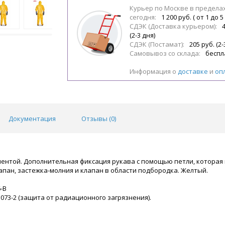
Курьер по Москве в предела
сегодня:
1 200 руб. ( от 1 до 5
СДЭК (Доставка курьером):
(2-3 дня)
СДЭК (Постамат):
205 руб. (2-
Самовывоз со склада:
беспл
Информация о
доставке
и
оп
Документация
Отзывы (
0
)
нтой. Дополнительная фиксация рукава с помощью петли, которая 
пан, застежка-молния и клапан в области подбородка. Желтый.
6-B
073-2 (защита от радиационного загрязнения).