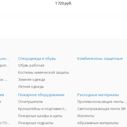
1 720 руб.
Средства индивидуальной защиты
Спецодежда и обувь
Комбинезоны защитные
Защита дыхания - респираторы, противогазы, фильтры, дозиметры
Обувь рабочая
Костюмы химической защиты
Защита глаз и лица - очки, щитки
Зимняя одежда
Летняя одежда
ия
Пожарное оборудование
Расходные материалы
и
Огнетушители
Противоскользящие ленты 3
Кронштейны и подставки под огнетушители
Светоотражающая лента 3M
Пожарные шкафы и щиты
Изоленты
Медицинское имущество ГО и ЧС
Пожарные гидранты
Абразивные материалы