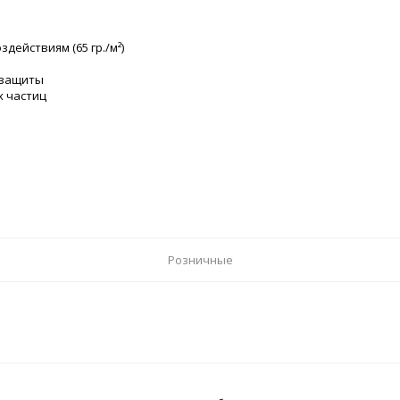
действиям (65 гр./м²)
 защиты
х частиц
Розничные