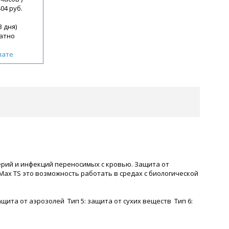
404 руб.
3 дня)
атно
лате
ерий и инфекций переносимых с кровью. Защита от
x TS это возможность работать в средах с биологической
та от аэрозолей Тип 5: защита от сухих веществ Тип 6: