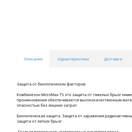
Описание
Характеристики
Доставка
Защита от биологических факторов
Комбинезон MicroMax TS это защита от тяжелых брызг хими
проникновения обеспечивается высококачественным матер
опасностью без лишних затрат.
Биологическая защита Защита от заражения радиоактивным
защита от легких брызг
-Гладкая поверхность материала не оставляет ворса