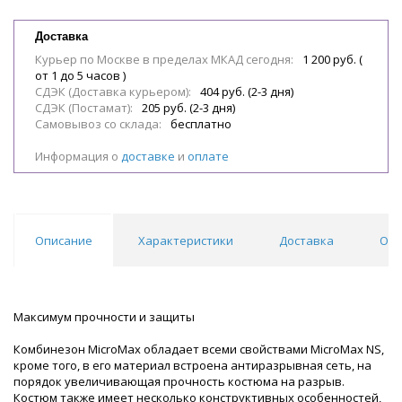
Доставка
Курьер по Москве в пределах МКАД сегодня:
1 200 руб. (
от 1 до 5 часов )
СДЭК (Доставка курьером):
404 руб. (2-3 дня)
СДЭК (Постамат):
205 руб. (2-3 дня)
Самовывоз со склада:
бесплатно
Информация о
доставке
и
оплате
Описание
Характеристики
Доставка
Обл
Максимум прочности и защиты
Комбинезон MicroMax обладает всеми свойствами MicroMax NS,
кроме того, в его материал встроена антиразрывная сеть, на
порядок увеличивающая прочность костюма на разрыв.
Костюм также имеет несколько конструктивных особенностей,