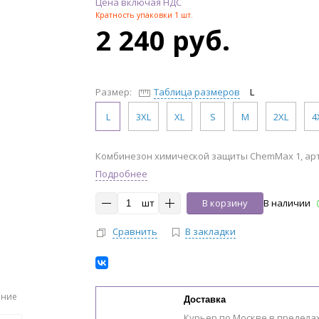
Цена включая НДС
Кратность упаковки 1 шт.
2 240 руб.
Размер:
Таблица размеров
L
L
3XL
XL
S
M
2XL
4
Комбинезон химической защиты ChemMax 1, арт
Подробнее
шт
В корзину
В наличии
Сравнить
В закладки
ение
Доставка
Курьер по Москве в предела