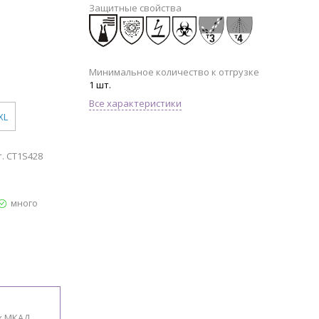
Защитные свойства
Минимальное количество к отгрузке
1 шт.
Все характеристики
XL
. CT1S428
много
х МКАД