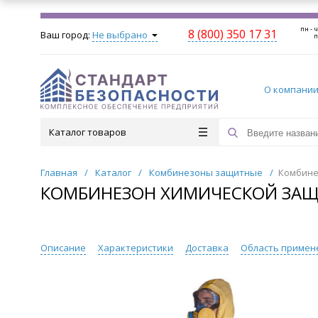
пн - ч
8 (800) 350 17 31
Ваш город:
Не выбрано
п
О компани
Каталог товаров
Главная
/
Каталог
/
Комбинезоны защитные
/
Комбине
КОМБИНЕЗОН ХИМИЧЕСКОЙ ЗАЩИ
Описание
Характеристики
Доставка
Область примен