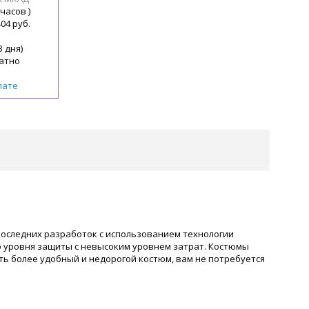
 часов )
404 руб.
3 дня)
атно
лате
оследних разработок с использованием технологии
 уровня защиты с невысоким уровнем затрат. Костюмы
ть более удобный и недорогой костюм, вам не потребуется