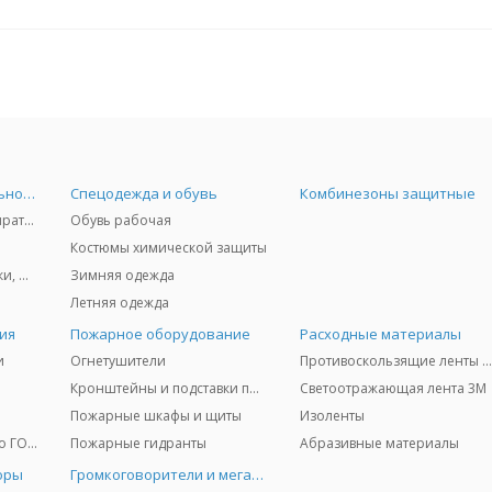
Средства индивидуальной защиты
Спецодежда и обувь
Комбинезоны защитные
Защита дыхания - респираторы, противогазы, фильтры, дозиметры
Обувь рабочая
Костюмы химической защиты
Защита глаз и лица - очки, щитки
Зимняя одежда
Летняя одежда
ия
Пожарное оборудование
Расходные материалы
и
Огнетушители
Противоскользящие ленты 3
Кронштейны и подставки под огнетушители
Светоотражающая лента 3M
Пожарные шкафы и щиты
Изоленты
Медицинское имущество ГО и ЧС
Пожарные гидранты
Абразивные материалы
оры
Громкоговорители и мегафоны