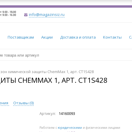
т: 9.00 - 18.00
info@magazinsiz.ru
т: 9.00 - 16.00
и
Поставщикам
Акции
Доставка и оплата
Контакты
С
зон химической защиты ChemMax 1, арт. CT1S428
ТЫ CHEMMAX 1, АРТ. CT1S428
ения
Отзывы (
0
)
Артикул:
14160093
Работаем с
юридическими
и физическими лицами