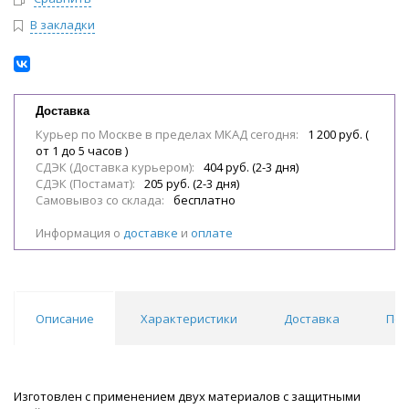
В закладки
Доставка
Курьер по Москве в пределах МКАД сегодня:
1 200 руб. (
от 1 до 5 часов )
СДЭК (Доставка курьером):
404 руб. (2-3 дня)
СДЭК (Постамат):
205 руб. (2-3 дня)
Самовывоз со склада:
бесплатно
Информация о
доставке
и
оплате
Описание
Характеристики
Доставка
Пох
Изготовлен с применением двух материалов с защитными