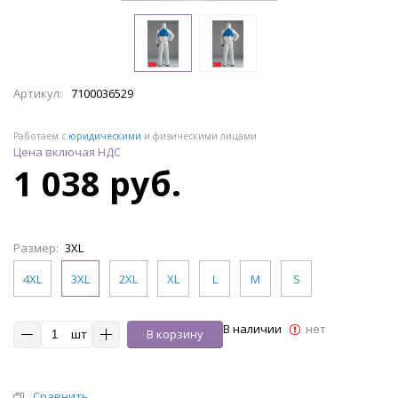
Артикул:
7100036529
Работаем с
юридическими
и физическими лицами
Цена включая НДС
1 038 руб.
Размер:
3XL
4XL
3XL
2XL
XL
L
M
S
В наличии
нет
шт
В корзину
Сравнить