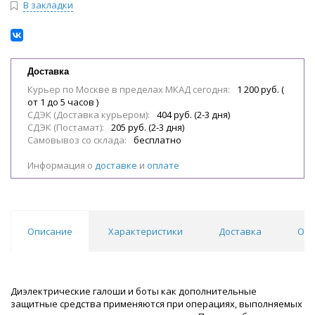
В закладки
Доставка
Курьер по Москве в пределах МКАД сегодня:
1 200 руб. (
от 1 до 5 часов )
СДЭК (Доставка курьером):
404 руб. (2-3 дня)
СДЭК (Постамат):
205 руб. (2-3 дня)
Самовывоз со склада:
бесплатно
Информация о
доставке
и
оплате
Описание
Характеристики
Доставка
Отз
Диэлектрические галоши и боты как дополнительные
защитные средства применяются при операциях, выполняемых