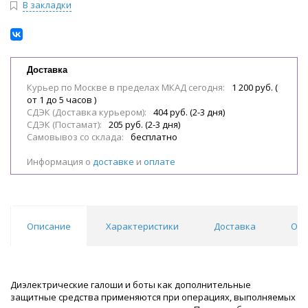
В закладки
Доставка
Курьер по Москве в пределах МКАД сегодня:
1 200 руб. (
от 1 до 5 часов )
СДЭК (Доставка курьером):
404 руб. (2-3 дня)
СДЭК (Постамат):
205 руб. (2-3 дня)
Самовывоз со склада:
бесплатно
Информация о
доставке
и
оплате
Описание
Характеристики
Доставка
Отз
Диэлектрические галоши и боты как дополнительные
защитные средства применяются при операциях, выполняемых