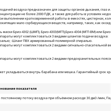
 подачей воздуха предназначен для защиты органов дыхания, глаз и 
онцентрации не более 2000 ПДК, а также для работы в условиях нед
ри выполнении кратковременной работы в емкостях, цистернах, кол
окипящих мало сорбирующихся веществ, например, таких, как оксид уг
 маски Бриз-4302 (ШМП), Бриз-4303(МГП),Бриз-4304 (МГП-ВМ) или Бриз
параты могут комплектоваться 3 видами шлангов подачи воздуха:
ралью; -Шланг ПВХ армированный полимерной спиралью.
параты могут комплектоваться 2 видами сигнально-спасательной в
ппараты могут комплектоваться 2 видами предохранительных поясо
т укладываться внутрь барабана или мешка. Гарантийный срок хран
нование показателя
остоянному потоку воздуха при объёмном расходе 30 дм3 /мин, Па,