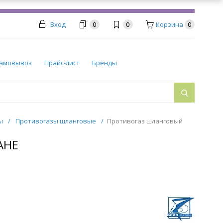
Вход
0
0
Корзина
0
амовывоз
Прайс-лист
Бренды
ры
/
Противогазы шланговые
/
Противогаз шланговый
АНЕ