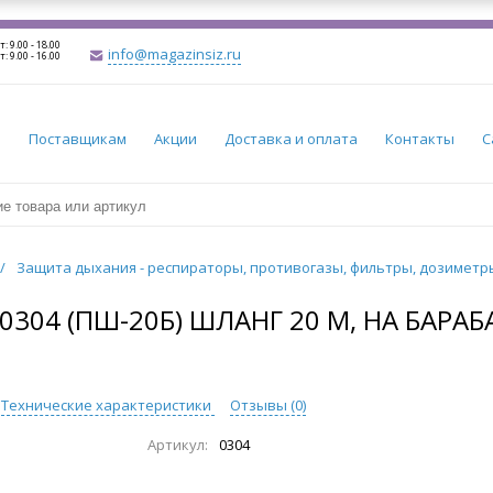
т: 9.00 - 18.00
info@magazinsiz.ru
т: 9.00 - 16.00
и
Поставщикам
Акции
Доставка и оплата
Контакты
С
/
Защита дыхания - респираторы, противогазы, фильтры, дозимет
04 (ПШ-20Б) ШЛАНГ 20 М, НА БАРАБ
Технические характеристики
Отзывы (
0
)
Артикул:
0304