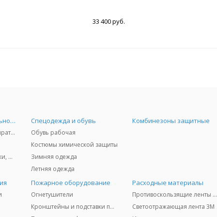
33 400 руб.
Средства индивидуальной защиты
Спецодежда и обувь
Комбинезоны защитные
Защита дыхания - респираторы, противогазы, фильтры, дозиметры
Обувь рабочая
Костюмы химической защиты
Защита глаз и лица - очки, щитки
Зимняя одежда
Летняя одежда
ия
Пожарное оборудование
Расходные материалы
и
Огнетушители
Противоскользящие ленты 3
Кронштейны и подставки под огнетушители
Светоотражающая лента 3M