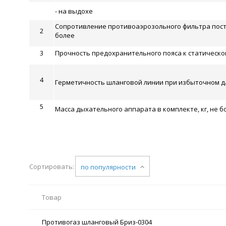
- на выдохе
Сопротивление противоаэрозольного фильтра пост
2
более
3
Прочность предохранительного пояса к статической 
4
Герметичность шланговой линии при избыточном д
5
Масса дыхательного аппарата в комплекте, кг, не б
Сортировать:
по популярности
Товар
Противогаз шланговый Бриз-0304