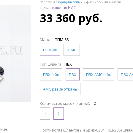
Работаем с
юридическими
и физическими лицами
Цена включая НДС
33 360 руб.
Маска:
ППМ-88
ППМ-88
ШМП
Тип шланга:
ПВХ
ПВХ б бк
ПВХ
ПВХ АМС б бк
ПВХ А
АМС резиноткань
Количество масок (линий):
2
1
2
ение
Противогаз шланговый Бриз-0304 (ПШ-20Б) шланг