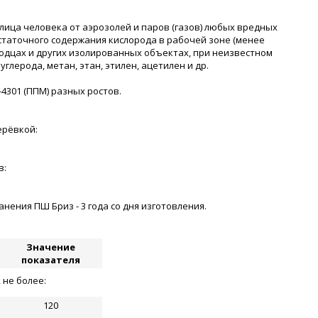
лица человека от аэрозолей и паров (газов) любых вредных
остаточного содержания кислорода в рабочей зоне (менее
одцах и других изолированных объектах, при неизвестном
лерода, метан, этан, этилен, ацетилен и др.
-4301 (ППМ) разных ростов.
ерёвкой:
в:
ения ПШ Бриз - 3 года со дня изготовления.
Значение
показателя
 не более:
120