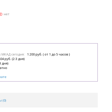
нет
х МКАД сегодня:
1 200 руб. ( от 1 до 5 часов )
04 руб. (2-3 дня)
3 дня)
атно
лате
 (
0
)