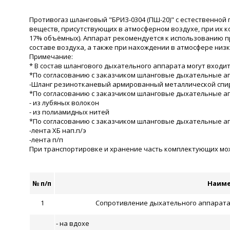
Противогаз шланговый "БРИЗ-0304 (ПШ-20)" с естественной
веществ, присутствующих в атмосферном воздухе, при их к
17% объёмных). Аппарат рекомендуется к использованию п
составе воздуха, а также при нахождении в атмосфере низк
Примечание:
* В состав шлангового дыхательного аппарата могут входить
*По согласованию с заказчиком шланговые дыхательные ап
-Шланг резинотканевый армированный металлической спи
*По согласованию с заказчиком шланговые дыхательные ап
- из лубяных волокон
- из полиамидных нитей
*По согласованию с заказчиком шланговые дыхательные а
-лента ХБ нап.п/э
-лента п/п
При транспортировке и хранение часть комплектующих може
№ п/п
Наиме
1
Сопротивление дыхательного аппарата п
- на вдохе