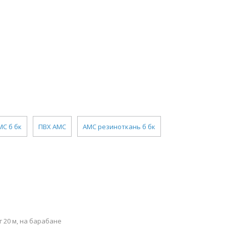
МС б бк
ПВХ АМС
АМС резиноткань б бк
 20 м, на барабане