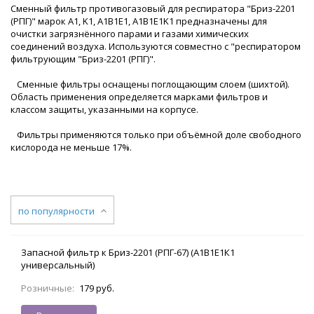
Сменный фильтр противогазовый для респиратора "Бриз-2201
(РПГ)" марок A1, K1, A1B1E1, A1B1E1K1 предназначены для
очистки загрязнённого парами и газами химических
соединений воздуха. Используются совместно с "респиратором
фильтрующим "Бриз-2201 (РПГ)".
Сменные фильтры оснащены поглощающим слоем (шихтой).
Область применения определяется марками фильтров и
классом защиты, указанными на корпусе.
Фильтры применяются только при объёмной доле свободного
кислорода не меньше 17%.
по популярности
Запасной фильтр к Бриз-2201 (РПГ-67) (А1В1Е1К1
универсальный)
Розничные:
179 руб.