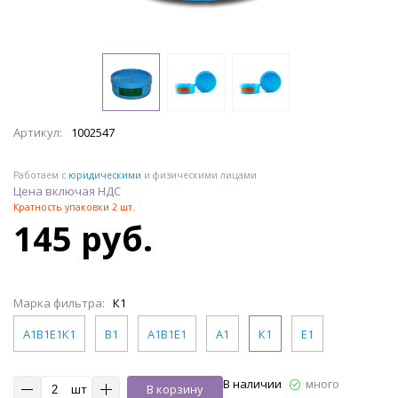
Артикул:
1002547
Работаем с
юридическими
и физическими лицами
Цена включая НДС
Кратность упаковки 2 шт.
145 руб.
Марка фильтра:
К1
А1В1Е1К1
B1
А1В1Е1
А1
К1
Е1
В наличии
много
шт
В корзину